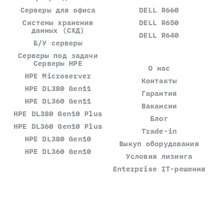
Серверы для офиса
DELL R660
Системы хранения
DELL R650
данных (СХД)
DELL R640
Б/У серверы
Серверы под задачи
Серверы HPE
О нас
HPE Microserver
Контакты
HPE DL380 Gen11
Гарантия
HPE DL360 Gen11
Вакансии
HPE DL380 Gen10 Plus
Блог
HPE DL360 Gen10 Plus
Trade-in
HPE DL380 Gen10
Выкуп оборудования
HPE DL360 Gen10
Условия лизинга
Enterprise IT-решения