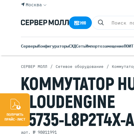
Москва
МЕНЮ
Серверы
Конфигураторы
СХД
Сеть
Импортозамещение
ПО
ИТ
/
/
СЕРВЕР МОЛЛ
Сетевое оборудование
Коммутато
Все С
КОММУТАТОР
H
Rack 
Tower
CLOUDENGINE
Росси
Б/У С
S5735-L8P2T4X-A
Blade
ПОЛУЧИТЬ
ПРАЙС-ЛИСТ
арт. № 98011991