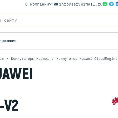
О компании
info@servermall.ru
-решения
/
/
ры
Коммутаторы Huawei
Коммутатор Huawei CloudEngine
ерверы
Бренды
UAWEI
Серверы
Серверы Lenovo
 Серверы
Серверы XFusion
йские Серверы
Серверы ASUS
ерверы (Refurbished)
Серверы SUPERMICRO
-V2
 Серверы
Серверы NVIDIA
Серверы IBM
Серверы MSI