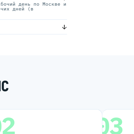
абочий день по Москве и
очих дней (в
.
ИС
02
03