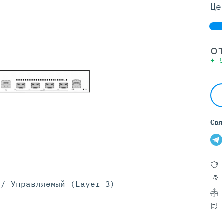
Серверы GIGABYTE
Це
Серверы Huawei Atlas
ры DELL
Серверы HP
о
G17
HPE Gen12
+
G16
HPE Gen11
G15
HPE Gen10 Plus
G14
HPE Gen10
Свя
 / Управляемый (Layer 3)