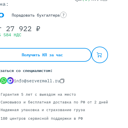
на:
?
Порадовать бухгалтера
Серверы С GPU
т
27 922
₽
С GPU NVIDIA
5 584
НДС
С GPU AMD
С GPU Huawei Ascend
С 2 GPU
Получить КП за час
С 4 GPU
С 8 GPU
заться со специалистом:
info@servermall.ru
Гарантия 5 лет
с выездом на место
Самовывоз и бесплатная доставка
по РФ от 2 дней
Надежная упаковка и страхование груза
180 центров сервисной поддержки в РФ