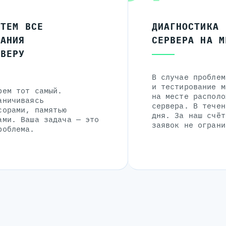
ЧТЕМ ВСЕ
ДИАГНОСТИКА
ЛАНИЯ
СЕРВЕРА НА М
РВЕРУ
В случае проблем
и тестирование м
рем тот самый.
на месте располо
аничиваясь
сервера. В течен
сорами, памятью
дня. За наш счёт
ами. Ваша задача — это
заявок не ограни
роблема.