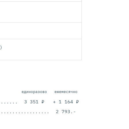
)
единоразово
ежемесячно
.............................................
3 351 ₽
+ 1 164 ₽
.............................................
2 793.-