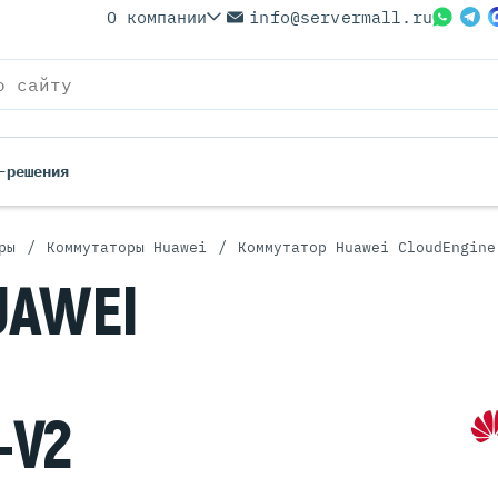
О компании
info@servermall.ru
-решения
/
/
ры
Коммутаторы Huawei
Коммутатор Huawei CloudEngine
ерверы
Бренды
UAWEI
Серверы
Серверы Lenovo
 Серверы
Серверы XFusion
йские Серверы
Серверы ASUS
ерверы (Refurbished)
Серверы SUPERMICRO
-V2
 Серверы
Серверы NVIDIA
Серверы IBM
Серверы MSI