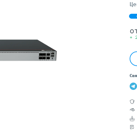
Серверы GIGABYTE
Це
Серверы Huawei Atlas
ры DELL
Серверы HP
о
G17
HPE Gen12
+
G16
HPE Gen11
G15
HPE Gen10 Plus
G14
HPE Gen10
Свя