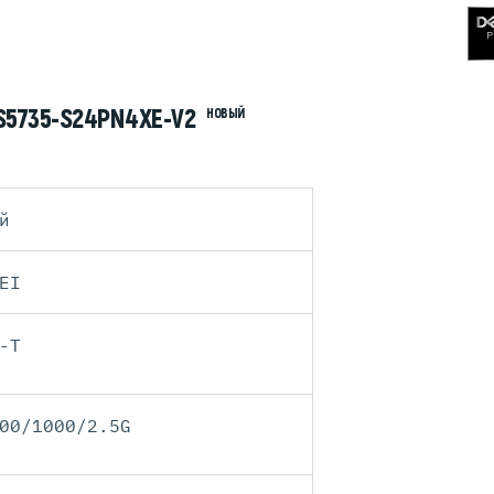
S5735-S24PN4XE-V2
НОВЫЙ
й
EI
-T
00/1000/2.5G