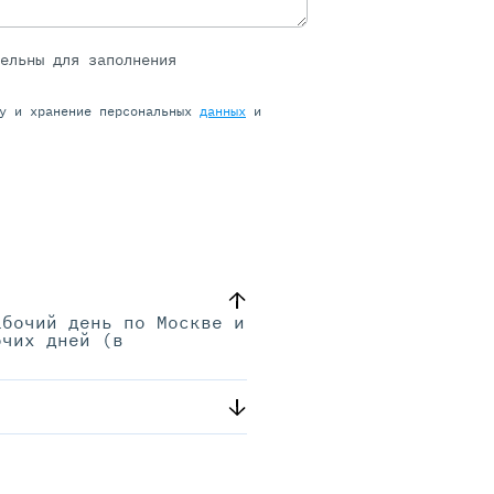
тельны для заполнения
ку и хранение персональных
данных
и
абочий день по Москве и
очих дней (в
.