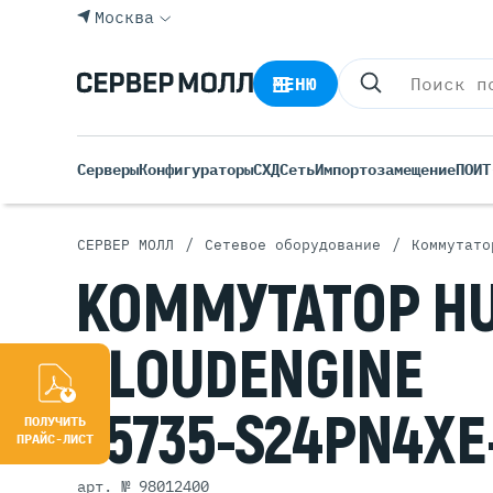
Москва
МЕНЮ
Серверы
Конфигураторы
СХД
Сеть
Импортозамещение
ПО
ИТ
/
/
СЕРВЕР МОЛЛ
Сетевое оборудование
Коммутато
Все С
КОММУТАТОР
H
Rack 
Tower
CLOUDENGINE
Росси
Б/У С
S5735-S24PN4XE
Blade
ПОЛУЧИТЬ
ПРАЙС-ЛИСТ
арт. № 98012400