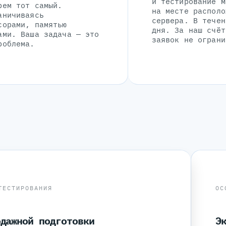
и тестирование м
рем тот самый.
на месте располо
аничиваясь
сервера. В течен
сорами, памятью
дня. За наш счёт
ами. Ваша задача — это
заявок не ограни
роблема.
ТЕСТИРОВАНИЯ
ОС
одажной подготовки
Э