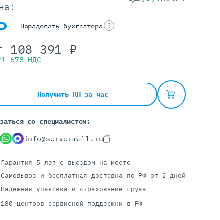
на:
?
Порадовать бухгалтера
Серверы С GPU
т
108 391
₽
С GPU NVIDIA
21 678
НДС
С GPU AMD
С GPU Huawei Ascend
С 2 GPU
Получить КП за час
С 4 GPU
С 8 GPU
заться со специалистом:
info@servermall.ru
Гарантия 5 лет
с выездом на место
Самовывоз и бесплатная доставка
по РФ от 2 дней
Надежная упаковка и страхование груза
180 центров сервисной поддержки в РФ