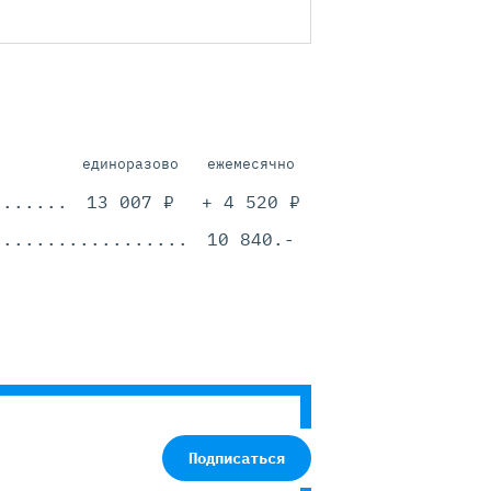
единоразово
ежемесячно
.............................................
13 007 ₽
+ 4 520 ₽
.............................................
10 840.-
Подписаться