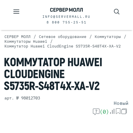
INFO@SERVERMALL.RU
8 800 755-25-51
/
/
/
СЕРВЕР МОЛЛ
Сетевое оборудование
Коммутаторы
/
Коммутаторы Huawei
Коммутатор Huawei CloudEngine S5735R-S48T4X-XA-V2
КОММУТАТОР
HUAWEI
CLOUDENGINE
S5735R-S48T4X-XA-V2
арт. № 98012703
Новый
(0)