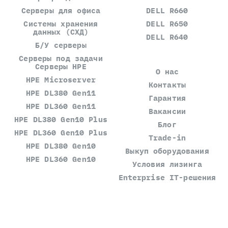
Серверы для офиса
DELL R660
Системы хранения
DELL R650
данных (СХД)
DELL R640
Б/У серверы
Серверы под задачи
Серверы HPE
О нас
HPE Microserver
Контакты
HPE DL380 Gen11
Гарантия
HPE DL360 Gen11
Вакансии
HPE DL380 Gen10 Plus
Блог
HPE DL360 Gen10 Plus
Trade-in
HPE DL380 Gen10
Выкуп оборудования
HPE DL360 Gen10
Условия лизинга
Enterprise IT-решения