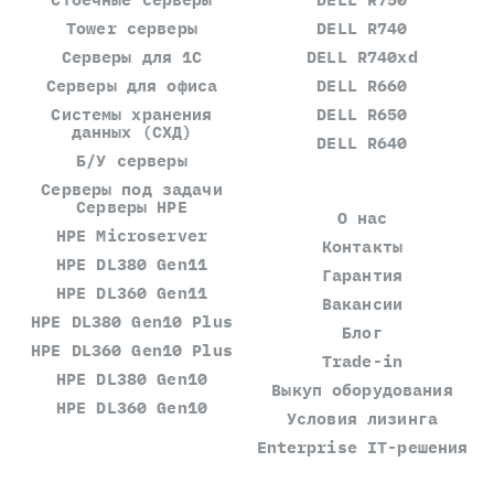
Tower серверы
DELL R740
Серверы для 1С
DELL R740xd
Серверы для офиса
DELL R660
Системы хранения
DELL R650
данных (СХД)
DELL R640
Б/У серверы
Серверы под задачи
Серверы HPE
О нас
HPE Microserver
Контакты
HPE DL380 Gen11
Гарантия
HPE DL360 Gen11
Вакансии
HPE DL380 Gen10 Plus
Блог
HPE DL360 Gen10 Plus
Trade-in
HPE DL380 Gen10
Выкуп оборудования
HPE DL360 Gen10
Условия лизинга
Enterprise IT-решения