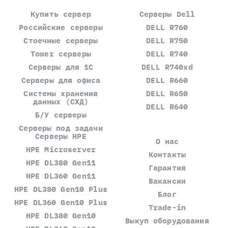
Купить сервер
Серверы Dell
Российские серверы
DELL R760
Стоечные серверы
DELL R750
Tower серверы
DELL R740
Серверы для 1С
DELL R740xd
Серверы для офиса
DELL R660
Системы хранения
DELL R650
данных (СХД)
DELL R640
Б/У серверы
Серверы под задачи
Серверы HPE
О нас
HPE Microserver
Контакты
HPE DL380 Gen11
Гарантия
HPE DL360 Gen11
Вакансии
HPE DL380 Gen10 Plus
Блог
HPE DL360 Gen10 Plus
Trade-in
HPE DL380 Gen10
Выкуп оборудования