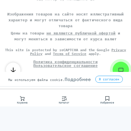
Изображения товаров на сайте носят иллюстративный
характер и могут отличаться от фактического вида
товара
Цены на товары
не являются публичной офертой
и
могут меняться в зависимости от курса валют
This site is protected by reCAPTCHA and the Google
Privacy
Policy
and
Terms of Service
apply.
Политика конфиденциальности
Пользовательское соглашение
©
СЕРВЕР МОЛЛ
, 2014-2026
Подробнее
Я согласен
Мы используем файлы cookie.
Корзина
Каталог
Избранное