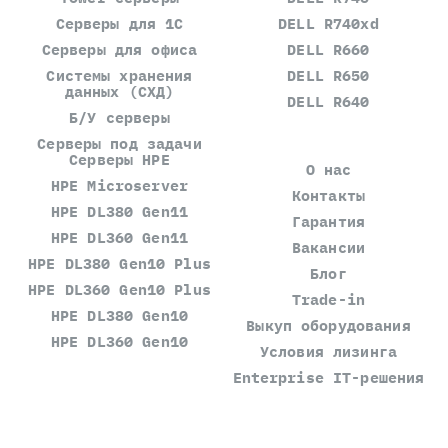
Серверы для 1С
DELL R740xd
Серверы для офиса
DELL R660
Системы хранения
DELL R650
данных (СХД)
DELL R640
Б/У серверы
Серверы под задачи
Серверы HPE
О нас
HPE Microserver
Контакты
HPE DL380 Gen11
Гарантия
HPE DL360 Gen11
Вакансии
HPE DL380 Gen10 Plus
Блог
HPE DL360 Gen10 Plus
Trade-in
HPE DL380 Gen10
Выкуп оборудования
HPE DL360 Gen10
Условия лизинга
Enterprise IT-решения