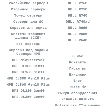
Российские серверы
DELL R760
Стоечные серверы
DELL R750
Tower серверы
DELL R740
Серверы для 1С
DELL R740xd
Серверы для офиса
DELL R660
Системы хранения
DELL R650
данных (СХД)
DELL R640
Б/У серверы
Серверы под задачи
Серверы HPE
О нас
HPE Microserver
Контакты
HPE DL380 Gen11
Гарантия
HPE DL360 Gen11
Вакансии
HPE DL380 Gen10 Plus
Блог
HPE DL360 Gen10 Plus
Trade-in
HPE DL380 Gen10
Выкуп оборудования
HPE DL360 Gen10
Условия лизинга
Enterprise IT-решения