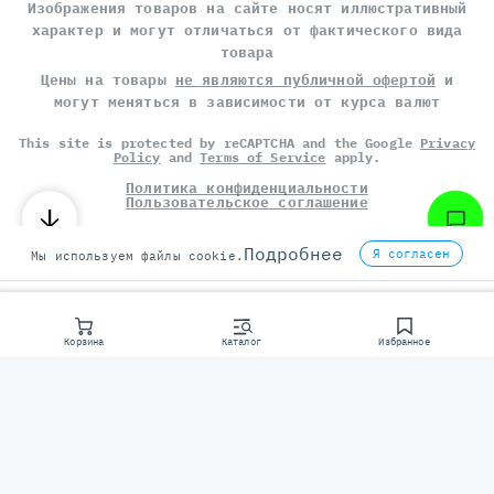
Изображения товаров на сайте носят иллюстративный
характер и могут отличаться от фактического вида
товара
Цены на товары
не являются публичной офертой
и
могут меняться в зависимости от курса валют
This site is protected by reCAPTCHA and the Google
Privacy
Policy
and
Terms of Service
apply.
Политика конфиденциальности
Пользовательское соглашение
©
СЕРВЕР МОЛЛ
, 2014-2026
Подробнее
Я согласен
Мы используем файлы cookie.
Корзина
Каталог
Избранное
Консультаци