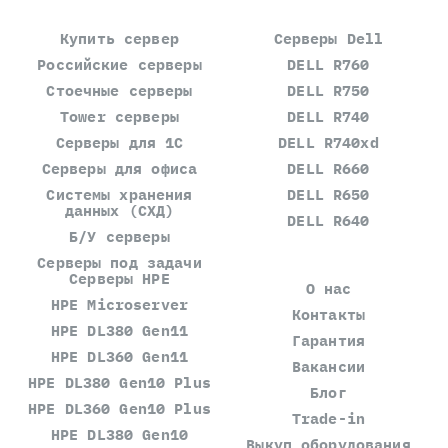
Купить сервер
Серверы Dell
Российские серверы
DELL R760
Стоечные серверы
DELL R750
Tower серверы
DELL R740
Серверы для 1С
DELL R740xd
Серверы для офиса
DELL R660
Системы хранения
DELL R650
данных (СХД)
DELL R640
Б/У серверы
Серверы под задачи
Серверы HPE
О нас
HPE Microserver
Контакты
HPE DL380 Gen11
Гарантия
HPE DL360 Gen11
Вакансии
HPE DL380 Gen10 Plus
Блог
HPE DL360 Gen10 Plus
Trade-in
HPE DL380 Gen10
Выкуп оборудования