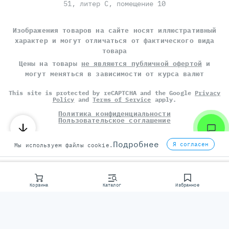
51, литер С, помещение 10
Изображения товаров на сайте носят иллюстративный
характер и могут отличаться от фактического вида
товара
Цены на товары
не являются публичной офертой
и
могут меняться в зависимости от курса валют
This site is protected by reCAPTCHA and the Google
Privacy
Policy
and
Terms of Service
apply.
Политика конфиденциальности
Пользовательское соглашение
©
СЕРВЕР МОЛЛ
, 2014-2026
Подробнее
Я согласен
Мы используем файлы cookie.
Корзина
Каталог
Избранное