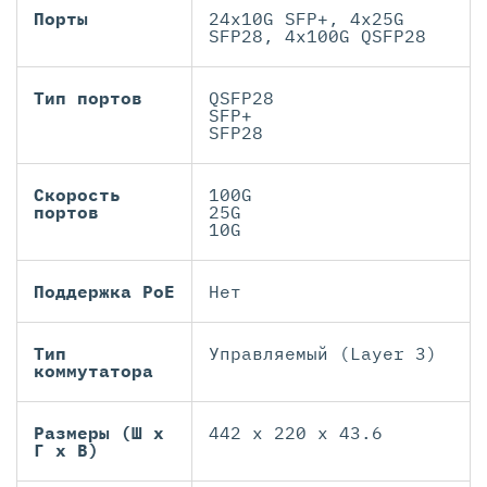
Порты
24x10G SFP+, 4x25G
SFP28, 4x100G QSFP28
Тип портов
QSFP28
SFP+
SFP28
Скорость
100G
портов
25G
10G
Поддержка PoE
Нет
Тип
Управляемый (Layer 3)
коммутатора
Размеры (Ш х
442 x 220 x 43.6
Г х В)