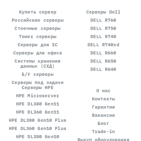
Купить сервер
Серверы Dell
Российские серверы
DELL R760
Стоечные серверы
DELL R750
Tower серверы
DELL R740
Серверы для 1С
DELL R740xd
Серверы для офиса
DELL R660
Системы хранения
DELL R650
данных (СХД)
DELL R640
Б/У серверы
Серверы под задачи
Серверы HPE
О нас
HPE Microserver
Контакты
HPE DL380 Gen11
Гарантия
HPE DL360 Gen11
Вакансии
HPE DL380 Gen10 Plus
Блог
HPE DL360 Gen10 Plus
Trade-in
HPE DL380 Gen10
Выкуп оборудования