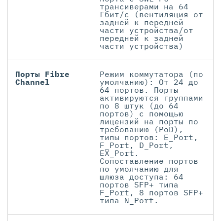
трансиверами на 64
Гбит/с (вентиляция от
задней к передней
части устройства/от
передней к задней
части устройства)
Порты Fibre
Режим коммутатора (по
Channel
умолчанию): От 24 до
64 портов. Порты
активируются группами
по 8 штук (до 64
портов) с помощью
лицензий на порты по
требованию (PoD),
типы портов: E_Port,
F_Port, D_Port,
EX_Port.
Сопоставление портов
по умолчанию для
шлюза доступа: 64
портов SFP+ типа
F_Port, 8 портов SFP+
типа N_Port.