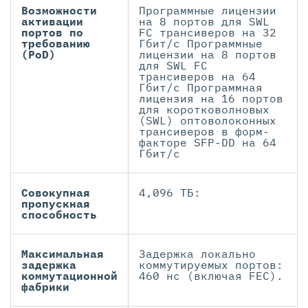
Возможности
Программные лицензии
активации
на 8 портов для SWL
портов по
FC трансиверов на 32
требованию
Гбит/с Программные
(PoD)
лицензии на 8 портов
для SWL FC
трансиверов на 64
Гбит/с Программная
лицензия на 16 портов
для коротковолновых
(SWL) оптоволоконных
трансиверов в форм-
факторе SFP-DD на 64
Гбит/c
Совокупная
4,096 ТБ:
пропускная
способность
Максимальная
Задержка локально
задержка
коммутируемых портов:
коммутационной
460 нс (включая FEC).
фабрики