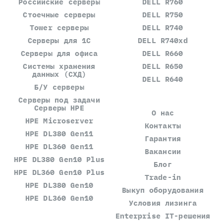
Российские серверы
DELL R760
Стоечные серверы
DELL R750
Tower серверы
DELL R740
Серверы для 1С
DELL R740xd
Серверы для офиса
DELL R660
Системы хранения
DELL R650
данных (СХД)
DELL R640
Б/У серверы
Серверы под задачи
Серверы HPE
О нас
HPE Microserver
Контакты
HPE DL380 Gen11
Гарантия
HPE DL360 Gen11
Вакансии
HPE DL380 Gen10 Plus
Блог
HPE DL360 Gen10 Plus
Trade-in
HPE DL380 Gen10
Выкуп оборудования
HPE DL360 Gen10
Условия лизинга
Enterprise IT-решения