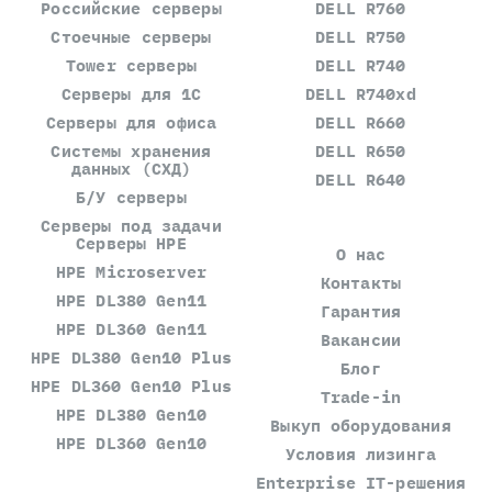
Российские серверы
DELL R760
Стоечные серверы
DELL R750
Tower серверы
DELL R740
Серверы для 1С
DELL R740xd
Серверы для офиса
DELL R660
Системы хранения
DELL R650
данных (СХД)
DELL R640
Б/У серверы
Серверы под задачи
Серверы HPE
О нас
HPE Microserver
Контакты
HPE DL380 Gen11
Гарантия
HPE DL360 Gen11
Вакансии
HPE DL380 Gen10 Plus
Блог
HPE DL360 Gen10 Plus
Trade-in
HPE DL380 Gen10
Выкуп оборудования
HPE DL360 Gen10
Условия лизинга
Enterprise IT-решения