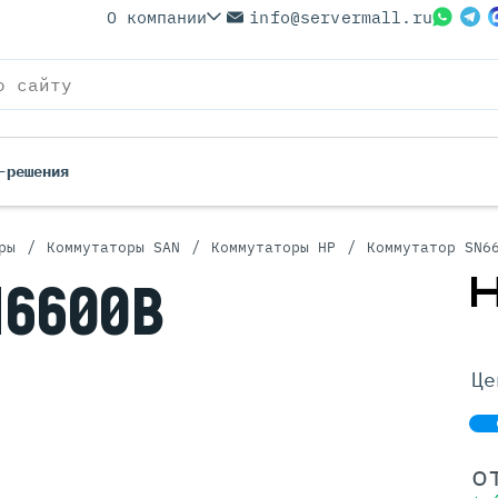
О компании
info@servermall.ru
-решения
/
/
/
ры
Коммутаторы SAN
Коммутаторы HP
Коммутатор SN6
ерверы
Бренды
N6600B
Серверы
Серверы Lenovo
 Серверы
Серверы XFusion
йские Серверы
Серверы ASUS
Це
ерверы (Refurbished)
Серверы SUPERMICRO
 Серверы
Серверы NVIDIA
Серверы IBM
о
Серверы MSI