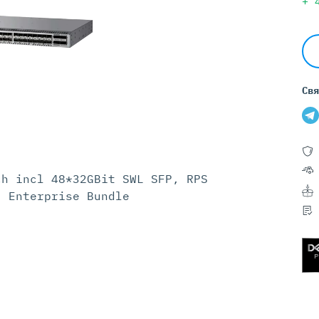
Серверы GIGABYTE
+
Серверы Huawei Atlas
ры DELL
Серверы HP
G17
HPE Gen12
Свя
G16
HPE Gen11
G15
HPE Gen10 Plus
G14
HPE Gen10
ch incl 48*32GBit SWL SFP, RPS
) Enterprise Bundle