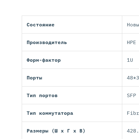
Состояние
Нов
Производитель
HPE
Форм-фактор
1U
Порты
48*
Тип портов
SFP
Тип коммутатора
Fib
Размеры (Ш х Г х В)
428