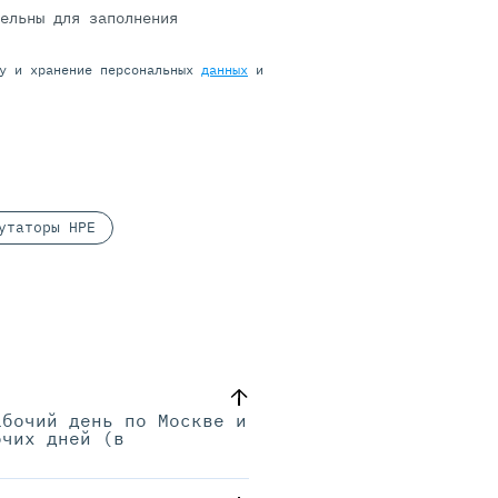
тельны для заполнения
ку и хранение персональных
данных
и
утаторы HPE
абочий день по Москве и
очих дней (в
.