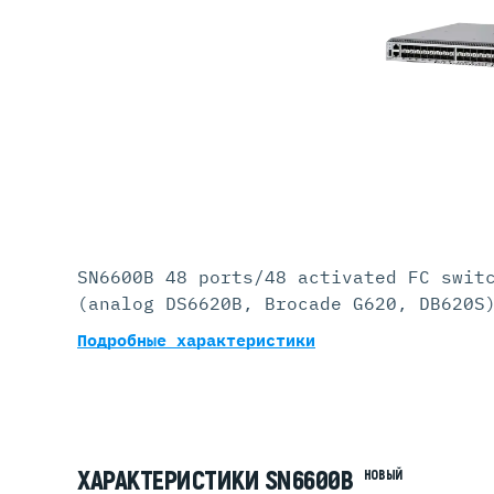
Серве
DELL 
DELL 
DELL 
DELL 
SN6600B 48 ports/48 activated FC swit
(analog DS6620B, Brocade G620, DB620S
Подробные характеристики
ХАРАКТЕРИСТИКИ SN6600B
НОВЫЙ