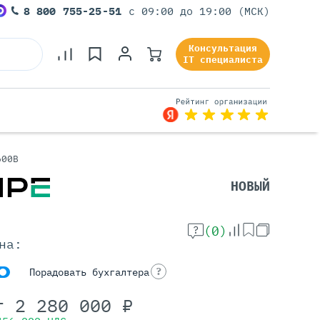
8 800 755-25-51
с 09:00 до 19:00 (МСК)
Консультация
IT специалиста
600B
Серверы Под Задачи
НОВЫЙ
Серверы Для 1С
Серверы Для Офиса
(0)
Серверы Для Виртуализации
на:
Серверы Для Видеонаблюдения
Серверы Для ИИ
?
Порадовать бухгалтера
т
2 280 000
₽