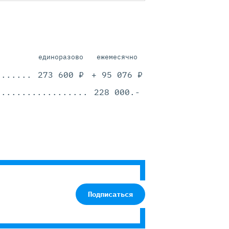
единоразово
ежемесячно
.............................................
273 600 ₽
+ 95 076 ₽
.............................................
228 000.-
Подписаться