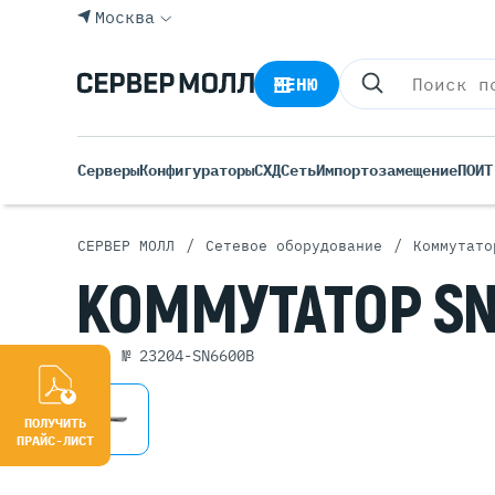
Москва
МЕНЮ
Серверы
Конфигураторы
СХД
Сеть
Импортозамещение
ПО
ИТ
/
/
СЕРВЕР МОЛЛ
Сетевое оборудование
Коммутато
Все С
КОММУТАТОР
S
Rack 
Tower
арт. № 23204-SN6600B
Росси
Б/У С
Blade
ПОЛУЧИТЬ
ПРАЙС-ЛИСТ