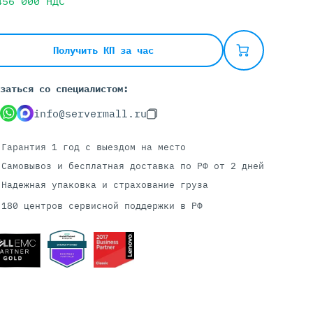
456 000
НДС
Серверы С GPU
Получить КП за час
С GPU NVIDIA
заться со специалистом:
С GPU AMD
С GPU Huawei Ascend
info@servermall.ru
С 2 GPU
С 4 GPU
Гарантия 1 год
с выездом на место
С 8 GPU
Самовывоз и бесплатная доставка
по РФ от 2 дней
Надежная упаковка и страхование груза
180 центров сервисной поддержки в РФ