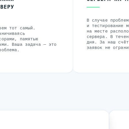
РВЕРУ
В случае проблем
и тестирование м
рем тот самый.
на месте располо
аничиваясь
сервера. В течен
сорами, памятью
дня. За наш счёт
ами. Ваша задача — это
заявок не ограни
роблема.