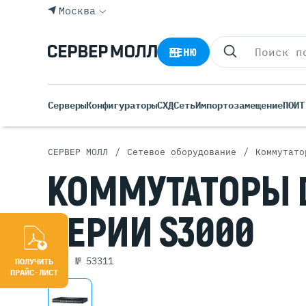
Москва
МЕНЮ
Серверы
Конфигураторы
СХД
Сеть
Импортозамещение
ПО
ИТ
/
/
СЕРВЕР МОЛЛ
Сетевое оборудование
Коммутато
Все С
КОММУТАТОРЫ
Rack 
Tower
СЕРИИ
S3000
Росси
Б/У С
Blade
арт. № 53311
ПОЛУЧИТЬ
ПРАЙС-ЛИСТ