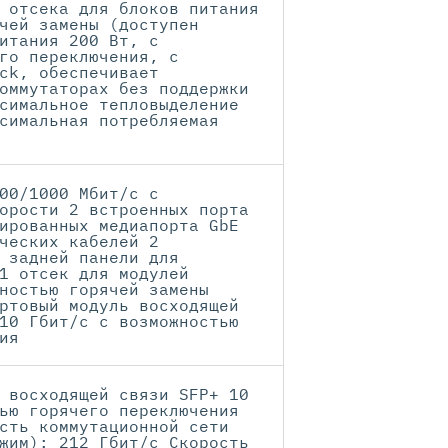
 отсека для блоков питания
чей замены (доступен
итания 200 Вт, с
го переключения, с
ck, обеспечивает
оммутаторах без поддержки
симальное тепловыделение
симальная потребляемая
00/1000 Мбит/с с
орости 2 встроенных порта
ированных медиапорта GbE
ческих кабелей 2
 задней панели для
1 отсек для модулей
ностью горячей замены
ртовый модуль восходящей
10 Гбит/с с возможностью
ия
 восходящей связи SFP+ 10
ью горячего переключения
сть коммутационной сети
жим): 212 Гбит/с Скорость