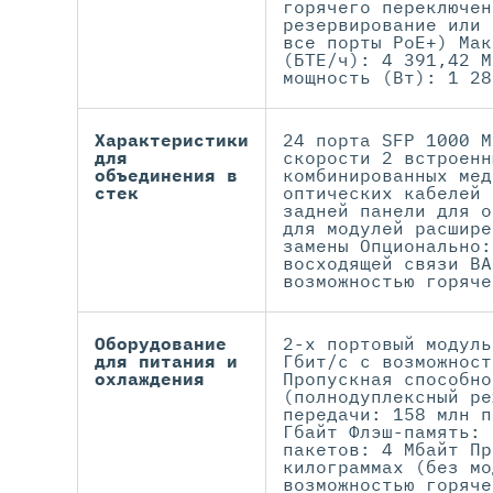
горячего переключен
резервирование или 
все порты PoE+) Мак
(БТЕ/ч): 4 391,42 М
мощность (Вт): 1 28
Характеристики
24 порта SFP 1000 М
для
скорости 2 встроенн
объединения в
комбинированных мед
стек
оптических кабелей 
задней панели для о
для модулей расшире
замены Опционально:
восходящей связи BA
возможностью горяче
Оборудование
2-х портовый модуль
для питания и
Гбит/с с возможност
охлаждения
Пропускная способно
(полнодуплексный ре
передачи: 158 млн п
Гбайт Флэш-память: 
пакетов: 4 Мбайт Пр
килограммах (без мо
возможностью горяче