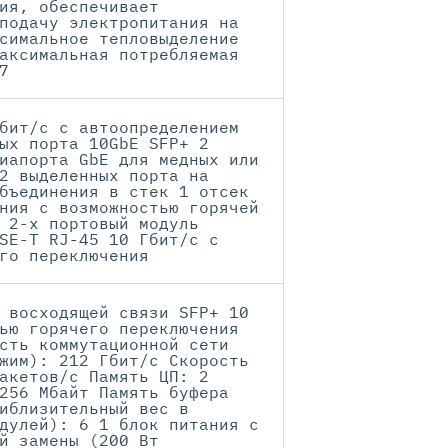
ия, обеспечивает
подачу электропитания на
симальное тепловыделение
аксимальная потребляемая
7
бит/с с автоопределением
ых порта 10GbE SFP+ 2
иапорта GbE для медных или
2 выделенных порта на
бъединения в стек 1 отсек
ния с возможностью горячей
 2-х портовый модуль
SE-T RJ-45 10 Гбит/с с
го переключения
 восходящей связи SFP+ 10
ью горячего переключения
сть коммутационной сети
жим): 212 Гбит/с Скорость
акетов/с Память ЦП: 2
256 Мбайт Память буфера
иблизительный вес в
дулей): 6 1 блок питания с
й замены (200 Вт