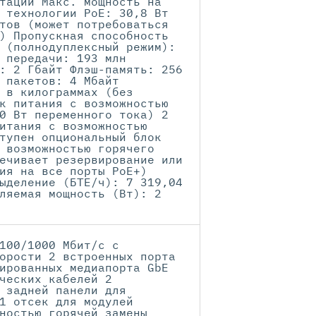
тации Макс. мощность на
 технологии PoE: 30,8 Вт
тов (может потребоваться
) Пропускная способность
 (полнодуплексный режим):
 передачи: 193 млн
: 2 Гбайт Флэш-память: 256
 пакетов: 4 Мбайт
 в килограммах (без
к питания с возможностью
0 Вт переменного тока) 2
итания с возможностью
тупен опциональный блок
 возможностью горячего
ечивает резервирование или
ия на все порты PoE+)
ыделение (БТЕ/ч): 7 319,04
ляемая мощность (Вт): 2
100/1000 Мбит/с с
орости 2 встроенных порта
ированных медиапорта GbE
ческих кабелей 2
 задней панели для
1 отсек для модулей
ностью горячей замены