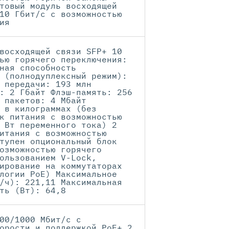
товый модуль восходящей
10 Гбит/с с возможностью
ия
восходящей связи SFP+ 10
ью горячего переключения:
ная способность
 (полнодуплексный режим):
 передачи: 193 млн
: 2 Гбайт Флэш-память: 256
 пакетов: 4 Мбайт
 в килограммах (без
к питания с возможностью
 Вт переменного тока) 2
итания с возможностью
тупен опциональный блок
озможностью горячего
ользованием V-Lock,
ирование на коммутаторах
логии PoE) Максимальное
/ч): 221,11 Максимальная
ть (Вт): 64,8
00/1000 Мбит/с с
орости и поддержкой PoE+ 2