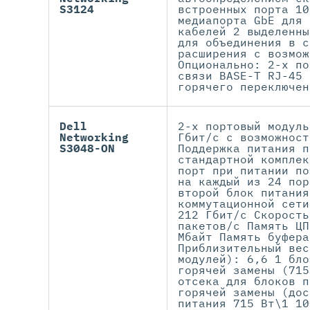
S3124
встроенных порта 10
медиапорта GbE для 
кабелей 2 выделенны
для объединения в с
расширения с возмож
Опционально: 2-х по
связи BASE-T RJ-45 
горячего переключен
Dell
2-х портовый модуль
Networking
Гбит/с с возможност
S3048-ON
Поддержка питания п
стандартной комплек
порт при питании по
на каждый из 24 пор
второй блок питания
коммутационной сети
212 Гбит/с Скорость
пакетов/с Память ЦП
Мбайт Память буфера
Приблизительный вес
модулей): 6,6 1 бло
горячей замены (715
отсека для блоков п
горячей замены (дос
питания 715 Вт\1 10