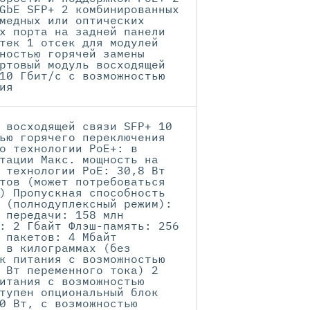
GbE SFP+ 2 комбинированных
медных или оптических
х порта на задней панели
тек 1 отсек для модулей
ностью горячей замены
ртовый модуль восходящей
10 Гбит/с с возможностью
ия
 восходящей связи SFP+ 10
ью горячего переключения
о технологии PoE+: в
тации Макс. мощность на
 технологии PoE: 30,8 Вт
тов (может потребоваться
) Пропускная способность
 (полнодуплексный режим):
 передачи: 158 млн
: 2 Гбайт Флэш-память: 256
 пакетов: 4 Мбайт
 в килограммах (без
к питания с возможностью
 Вт переменного тока) 2
итания с возможностью
тупен опциональный блок
0 Вт, с возможностью