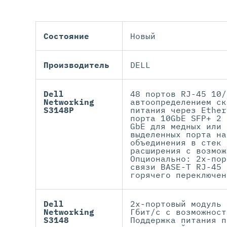
Состояние
Новый
Производитель
DELL
Dell
48 портов RJ-45 10/
Networking
автоопределением ск
S3148P
питания через Ether
порта 10GbE SFP+ 2 
GbE для медных или 
выделенных порта на
объединения в стек 
расширения с возмож
Опционально: 2х-пор
связи BASE-T RJ-45 
горячего переключен
Dell
2х-портовый модуль 
Networking
Гбит/с с возможност
S3148
Поддержка питания п