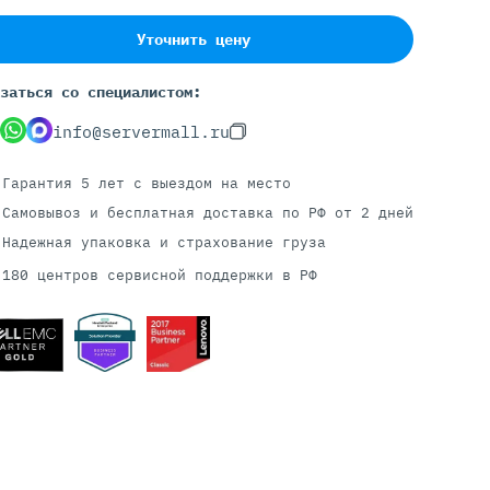
Уточнить цену
Серверы С GPU
заться со специалистом:
С GPU NVIDIA
info@servermall.ru
С GPU AMD
С GPU Huawei Ascend
Гарантия 5 лет
с выездом на место
С 2 GPU
Самовывоз и бесплатная доставка
по РФ от 2 дней
С 4 GPU
Надежная упаковка и страхование груза
С 8 GPU
180 центров сервисной поддержки в РФ