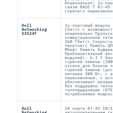
Опционально: 2х-пор
связи BASE-T RJ-45 
горячего переключен
Dell
2х-портовый модуль 
Networking
Гбит/с с возможност
S3124F
опционально Пропуск
коммутационной сети
260 Гбит/с Скорость
пакетов/с Память ЦП
Мбайт Память буфера
Приблизительный вес
модулей): 6,3 1 бло
горячей замены (200
отсека для блоков п
горячей замены (дос
питания 200 Вт, с в
переключения, с исп
обеспечивает резерв
без поддержки техно
тепловыделение (БТЕ
потребляемая мощнос
Dell
24 порта RJ-45 10/1
Networking
автоопределением ск