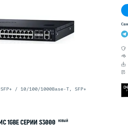
Серверы GIGABYTE
Серверы Huawei Atlas
ры DELL
Серверы HP
Свя
G17
HPE Gen12
G16
HPE Gen11
G15
HPE Gen10 Plus
G14
HPE Gen10
 SFP+ / 10/100/1000Base-T, SFP+
C 1GBE СЕРИИ S3000
НОВЫЙ