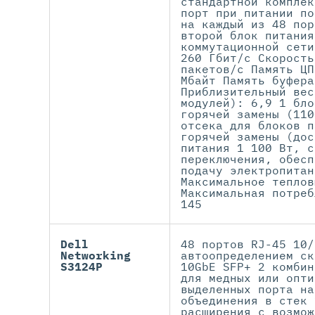
стандартной комплек
порт при питании по
на каждый из 48 пор
второй блок питания
коммутационной сети
260 Гбит/с Скорость
пакетов/с Память ЦП
Мбайт Память буфера
Приблизительный вес
модулей): 6,9 1 бло
горячей замены (110
отсека для блоков п
горячей замены (дос
питания 1 100 Вт, с
переключения, обесп
подачу электропитан
Максимальное теплов
Максимальная потреб
145
Dell
48 портов RJ-45 10/
Networking
автоопределением ск
S3124P
10GbE SFP+ 2 комбин
для медных или опти
выделенных порта на
объединения в стек 
расширения с возмож