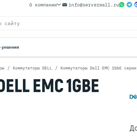
О компании
info@servermall.ru
-решения
/
/
ры
Коммутаторы DELL
Коммутаторы Dell EMC 1GbE серии
ерверы
Бренды
DELL EMC 1GBE
Серверы
Серверы Lenovo
 Серверы
Серверы XFusion
йские Серверы
Серверы ASUS
ерверы (Refurbished)
Серверы SUPERMICRO
 Серверы
Серверы NVIDIA
Серверы IBM
Д
Серверы MSI