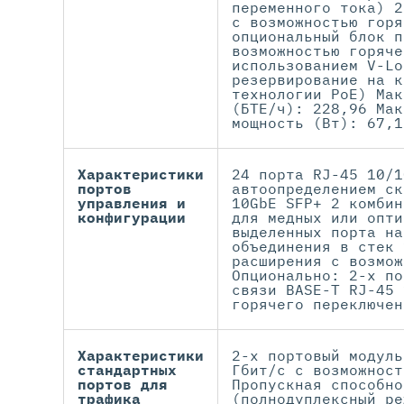
переменного тока) 2
с возможностью горя
опциональный блок п
возможностью горяче
использованием V-Lo
резервирование на к
технологии PoE) Мак
(БТЕ/ч): 228,96 Мак
мощность (Вт): 67,1
Характеристики
24 порта RJ-45 10/1
портов
автоопределением ск
управления и
10GbE SFP+ 2 комбин
конфигурации
для медных или опти
выделенных порта на
объединения в стек 
расширения с возмож
Опционально: 2-х по
связи BASE-T RJ-45 
горячего переключен
Характеристики
2-х портовый модуль
стандартных
Гбит/с с возможност
портов для
Пропускная способно
трафика
(полнодуплексный ре