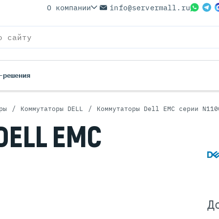
О компании
info@servermall.ru
-решения
/
/
ры
Коммутаторы DELL
Коммутаторы Dell EMC серии N110
ерверы
Бренды
DELL EMC
Серверы
Серверы Lenovo
 Серверы
Серверы XFusion
йские Серверы
Серверы ASUS
ерверы (Refurbished)
Серверы SUPERMICRO
 Серверы
Серверы NVIDIA
Серверы IBM
Д
Серверы MSI