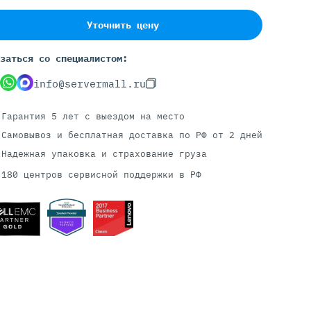
Уточнить цену
Серверы С GPU
заться со специалистом:
С GPU NVIDIA
info@servermall.ru
С GPU AMD
С GPU Huawei Ascend
Гарантия 5 лет
с выездом на место
С 2 GPU
Самовывоз и бесплатная доставка
по РФ от 2 дней
С 4 GPU
Надежная упаковка и страхование груза
С 8 GPU
180 центров сервисной поддержки в РФ