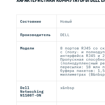
ХАРАКТЕРИСТИКИ КОММУТАТОРЫ DELL E
Состояние
Новый
Производитель
DELL
Модели
8 портов RJ45 со ск
с (полу- и полнодуп
интерфейса RJ45 и 2
Пропускная способно
(полнодуплексный ре
пересылки: 18 млн п
буфера пакетов: 1,5
миллиметрах (В&nbsp
Dell
x&nbsp
Networking
N1108T-ON