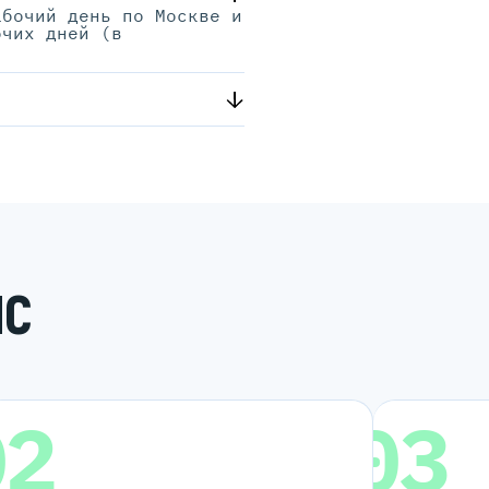
абочий день по Москве и
очих дней (в
.
ИС
02
03