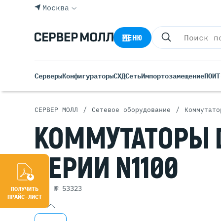
Москва
МЕНЮ
Серверы
Конфигураторы
СХД
Сеть
Импортозамещение
ПО
ИТ
/
/
СЕРВЕР МОЛЛ
Сетевое оборудование
Коммутато
Все С
КОММУТАТОРЫ
Rack 
Tower
СЕРИИ
N1100
Росси
Б/У С
Blade
арт. № 53323
ПОЛУЧИТЬ
ПРАЙС-ЛИСТ