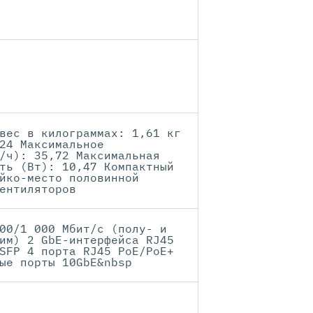
вес в килограммах: 1,61 кг
24 Максимальное
/ч): 35,72 Максимальная
ть (Вт): 10,47 Компактный
йко-место половинной
ентиляторов
00/1 000 Мбит/с (полу- и
им) 2 GbE-интерфейса RJ45
SFP 4 порта RJ45 PoE/PoE+
ые порты 10GbE&nbsp