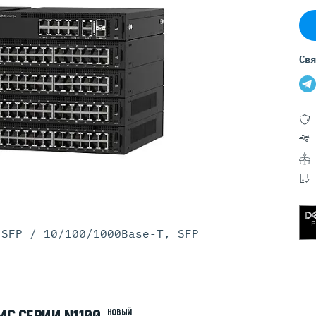
Серверы GIGABYTE
Серверы Huawei Atlas
ры DELL
Серверы HP
Свя
G17
HPE Gen12
G16
HPE Gen11
G15
HPE Gen10 Plus
G14
HPE Gen10
 SFP / 10/100/1000Base-T, SFP
НОВЫЙ