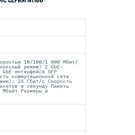
MC СЕРИИ N1100
оростью 10/100/1 000 Мбит/
лексный режим) 2 GbE-
 GbE-интерфейса SFP
сть коммутационной сети
жим): 24 Гбит/с Скорость
акетов в секунду Память
 Мбайт Размеры в