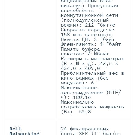
опциональный блок
питания) Пропускная
способность
коммутационной сети
(полнодуплексный
режим): 212 Гбит/с
Скорость передачи:
158 млн пакетов/с
Память ЦП: 2 Гбайт
Флеш-память: 1 Гбайт
Память буфера
пакетов: 4 Мбайт
Размеры в миллиметрах
(В x Ш x Д): 43,5 x
434,0 x 407,0
Приблизительный вес в
килограммах (без
модулей): 6
Максимальное
тепловыделение (БТЕ/
ч): 180,16
Максимально
потребляемая мощность
(Вт): 52,8
Dell
24 фиксированных
Networking
порта SFP (1 Гбит/с,