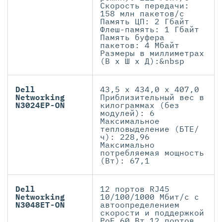
Скорость передачи:
158 млн пакетов/с
Память ЦП: 2 Гбайт
Флеш-память: 1 Гбайт
Память буфера
пакетов: 4 Мбайт
Размеры в миллиметрах
(В x Ш x Д):&nbsp
Dell
43,5 x 434,0 x 407,0
Networking
Приблизительный вес в
N3024EP-ON
килограммах (без
модулей): 6
Максимальное
тепловыделение (БТЕ/
ч): 228,96
Максимально
потребляемая мощность
(Вт): 67,1
Dell
12 портов RJ45
Networking
10/100/1000 Мбит/с с
N3048ET-ON
автоопределением
скорости и поддержкой
PoE 60 Вт 12 портов