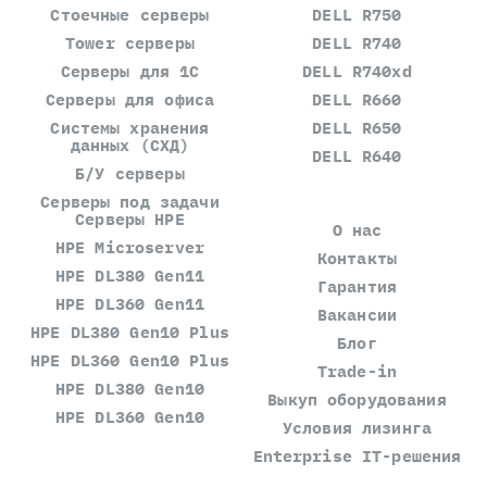
Стоечные серверы
DELL R750
Tower серверы
DELL R740
Серверы для 1С
DELL R740xd
Серверы для офиса
DELL R660
Системы хранения
DELL R650
данных (СХД)
DELL R640
Б/У серверы
Серверы под задачи
Серверы HPE
О нас
HPE Microserver
Контакты
HPE DL380 Gen11
Гарантия
HPE DL360 Gen11
Вакансии
HPE DL380 Gen10 Plus
Блог
HPE DL360 Gen10 Plus
Trade-in
HPE DL380 Gen10
Выкуп оборудования
HPE DL360 Gen10
Условия лизинга
Enterprise IT-решения