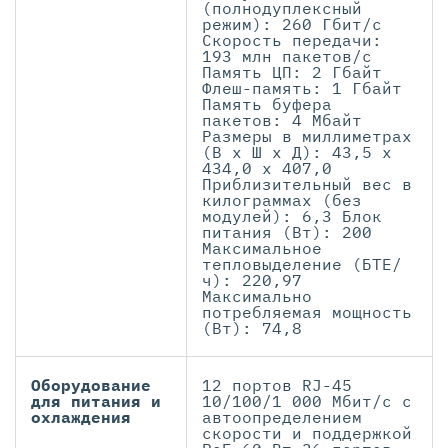
(полнодуплексный
режим): 260 Гбит/с
Скорость передачи:
193 млн пакетов/с
Память ЦП: 2 Гбайт
Флеш-память: 1 Гбайт
Память буфера
пакетов: 4 Мбайт
Размеры в миллиметрах
(В x Ш x Д): 43,5 x
434,0 x 407,0
Приблизительный вес в
килограммах (без
модулей): 6,3 Блок
питания (Вт): 200
Максимальное
тепловыделение (БТЕ/
ч): 220,97
Максимально
потребляемая мощность
(Вт): 74,8
Оборудование
12 портов RJ-45
для питания и
10/100/1 000 Мбит/с с
охлаждения
автоопределением
скорости и поддержкой