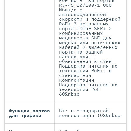
PoE 60 Вт 36 портов
RJ-45 10/100/1 000
Мбит/с с
автоопределением
скорости и поддержкой
PoE+ 2 встроенных
порта 10GbE SFP+ 2
комбинированных
медиапорта GbE для
медных или оптических
кабелей 2 выделенных
порта на задней
панели для
объединения в стек
Поддержка питания по
технологии PoE+: в
стандартной
комплектации
Поддержка питания по
технологии PoE
60&nbsp
Функции портов
Вт: в стандартной
для трафика
комплектации (OS&nbsp