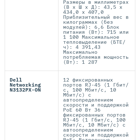
Размеры в миллиметрах
(В x Ш x Д): 43,5 x
434,0 x 407,0
Приблизительный вес в
килограммах (без
модулей): 6,6 Блок
питания (Вт): 715 или
1 100 Максимальное
тепловыделение (БТЕ/
ч): 4 391,43
Максимально
потребляемая мощность
(Вт): 1 287
Dell
12 фиксированных
Networking
портов RJ-45 (1 Гбит/
N3132PX-ON
с, 100 Мбит/с, 10
Мбит/с) с
автоопределением
скорости и поддержкой
PoE 60 Вт 36
фиксированных портов
RJ-45 (1 Гбит/с, 100
Мбит/с, 10 Мбит/с) с
автоопределением
скорости и поддержкой
PoE+ Встроенные