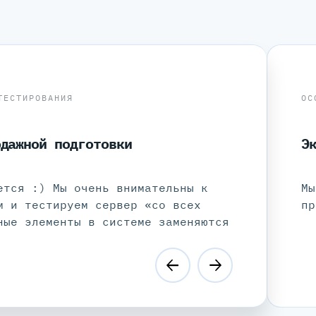
ТЕСТИРОВАНИЯ
ОС
одажной подготовки
Э
ется :) Мы очень внимательны к
Мы
м и тестируем сервер «со всех
пр
ные элементы в системе заменяются