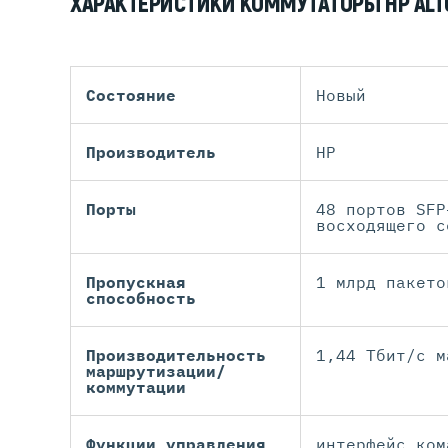
ХАРАКТЕРИСТИКИ КОММУТАТОРЫ HP ALTO
Состояние
Новый
Производитель
HP
Порты
48 портов SFP
восходящего с
Пропускная
1 млрд пакето
способность
Производительность
1,44 Тбит/с м
маршрутизации/
коммутации
Функции управления
интерфейс ком