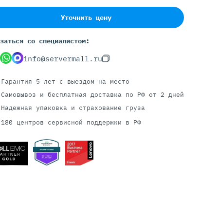
Уточнить цену
Серверы С GPU
заться со специалистом:
С GPU NVIDIA
info@servermall.ru
С GPU AMD
С GPU Huawei Ascend
Гарантия 5 лет
с выездом на место
С 2 GPU
Самовывоз и бесплатная доставка
по РФ от 2 дней
С 4 GPU
Надежная упаковка и страхование груза
С 8 GPU
180 центров сервисной поддержки в РФ