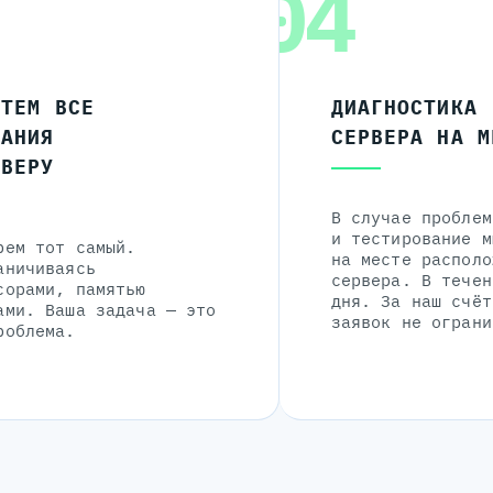
04
ЧТЕМ ВСЕ
ДИАГНОСТИКА
ЛАНИЯ
СЕРВЕРА НА М
РВЕРУ
В случае проблем
и тестирование м
рем тот самый.
на месте располо
аничиваясь
сервера. В течен
сорами, памятью
дня. За наш счёт
ами. Ваша задача — это
заявок не ограни
роблема.