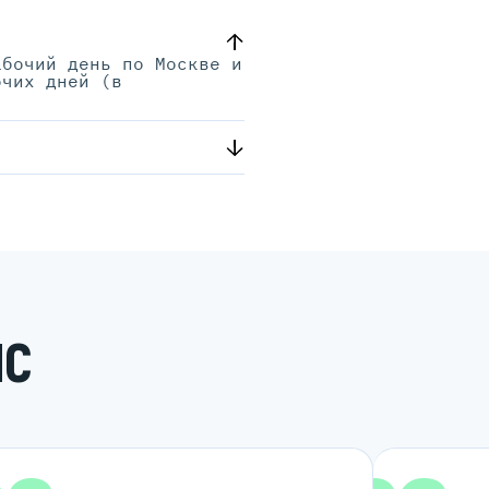
абочий день по Москве и
очих дней (в
.
ИС