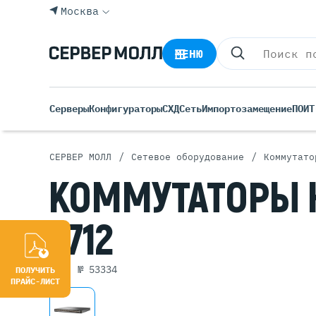
Москва
МЕНЮ
Серверы
Конфигураторы
СХД
Сеть
Импортозамещение
ПО
ИТ
/
/
СЕРВЕР МОЛЛ
Сетевое оборудование
Коммутато
Все С
КОММУТАТОРЫ
Rack 
Tower
5712
Росси
Б/У С
Blade
арт. № 53334
ПОЛУЧИТЬ
ПРАЙС-ЛИСТ