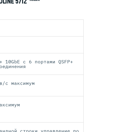
LINE 5712
+ 10GbE с 6 портами QSFP+
оединения
в/с максимум
аксимум
андной строки управление по