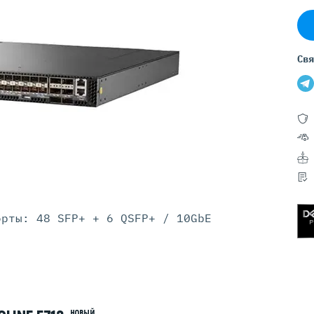
Серверы GIGABYTE
Серверы Huawei Atlas
ры DELL
Серверы HP
Свя
G17
HPE Gen12
G16
HPE Gen11
G15
HPE Gen10 Plus
G14
HPE Gen10
орты: 48 SFP+ + 6 QSFP+ / 10GbE
НОВЫЙ