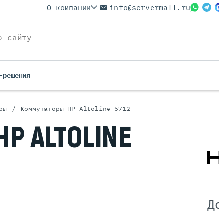
О компании
info@servermall.ru
-решения
/
ры
Коммутаторы HP Altoline 5712
ерверы
Бренды
HP ALTOLINE
Серверы
Серверы Lenovo
 Серверы
Серверы XFusion
йские Серверы
Серверы ASUS
ерверы (Refurbished)
Серверы SUPERMICRO
 Серверы
Серверы NVIDIA
Серверы IBM
Д
Серверы MSI