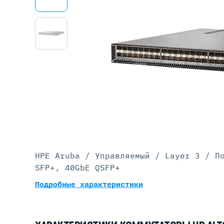
Серве
DELL 
DELL 
DELL 
DELL 
HPE Aruba / Управляемый / Layer 3 / П
SFP+, 40GbE QSFP+
Подробные характеристики