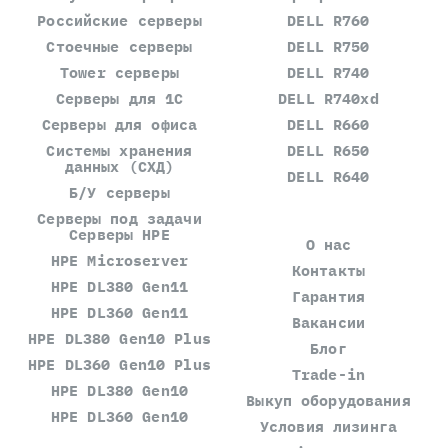
Российские серверы
DELL R760
Стоечные серверы
DELL R750
Tower серверы
DELL R740
Серверы для 1С
DELL R740xd
Серверы для офиса
DELL R660
Системы хранения
DELL R650
данных (СХД)
DELL R640
Б/У серверы
Серверы под задачи
Серверы HPE
О нас
HPE Microserver
Контакты
HPE DL380 Gen11
Гарантия
HPE DL360 Gen11
Вакансии
HPE DL380 Gen10 Plus
Блог
HPE DL360 Gen10 Plus
Trade-in
HPE DL380 Gen10
Выкуп оборудования
HPE DL360 Gen10
Условия лизинга