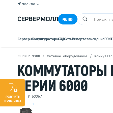
Москва
МЕНЮ
Серверы
Конфигураторы
СХД
Сеть
Импортозамещение
ПО
ИТ
/
/
СЕРВЕР МОЛЛ
Сетевое оборудование
Коммутато
Все С
КОММУТАТОРЫ
Rack 
Tower
СЕРИИ
6000
Росси
Б/У С
Blade
арт. № 53367
ПОЛУЧИТЬ
ПРАЙС-ЛИСТ