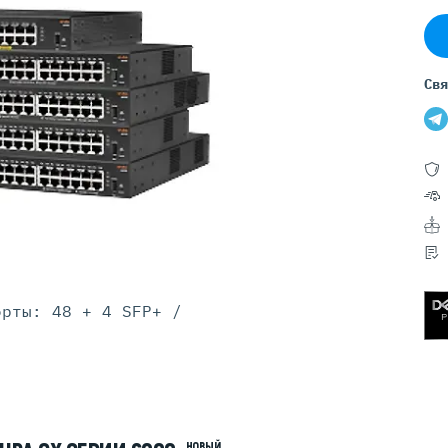
Серверы GIGABYTE
Серверы Huawei Atlas
ры DELL
Серверы HP
Свя
G17
HPE Gen12
G16
HPE Gen11
G15
HPE Gen10 Plus
G14
HPE Gen10
орты: 48 + 4 SFP+ /
НОВЫЙ