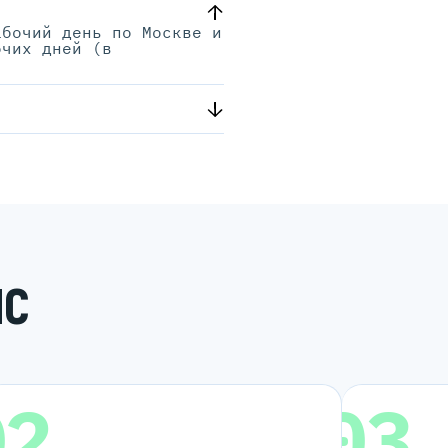
абочий день по Москве и
очих дней (в
.
ИС
02
03