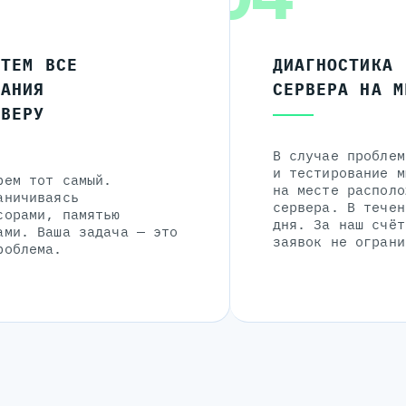
ЧТЕМ ВСЕ
ДИАГНОСТИКА
ЛАНИЯ
СЕРВЕРА НА М
РВЕРУ
В случае проблем
и тестирование м
рем тот самый.
на месте располо
аничиваясь
сервера. В течен
сорами, памятью
дня. За наш счёт
ами. Ваша задача — это
заявок не ограни
роблема.