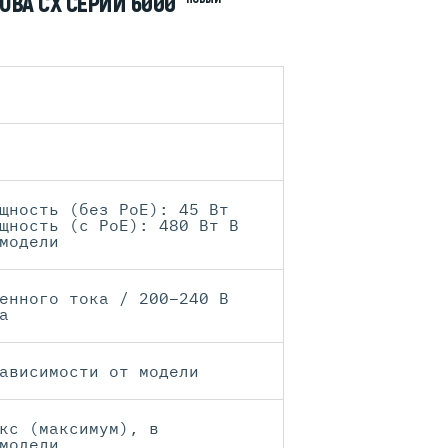
UBA CX СЕРИИ 6000
щность (без PoE): 45 Вт
щность (с PoE): 480 Вт В
модели
енного тока / 200–240 В
а
ависимости от модели
кс (максимум), в
модели