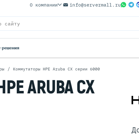
О компании
info@servermall.ru
-решения
/
ры
Коммутаторы HPE Aruba CX серии 6000
ерверы
Бренды
HPE ARUBA CX
Серверы
Серверы Lenovo
 Серверы
Серверы XFusion
йские Серверы
Серверы ASUS
ерверы (Refurbished)
Серверы SUPERMICRO
 Серверы
Серверы NVIDIA
Серверы IBM
Д
Серверы MSI