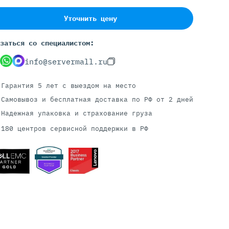
Уточнить цену
Серверы С GPU
заться со специалистом:
С GPU NVIDIA
info@servermall.ru
С GPU AMD
С GPU Huawei Ascend
Гарантия 5 лет
с выездом на место
С 2 GPU
Самовывоз и бесплатная доставка
по РФ от 2 дней
С 4 GPU
Надежная упаковка и страхование груза
С 8 GPU
180 центров сервисной поддержки в РФ