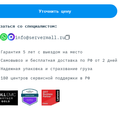
Уточнить цену
Серверы С GPU
заться со специалистом:
С GPU NVIDIA
info@servermall.ru
С GPU AMD
С GPU Huawei Ascend
Гарантия 5 лет
с выездом на место
С 2 GPU
Самовывоз и бесплатная доставка
по РФ от 2 дней
С 4 GPU
Надежная упаковка и страхование груза
С 8 GPU
180 центров сервисной поддержки в РФ