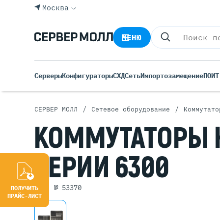
Москва
МЕНЮ
Серверы
Конфигураторы
СХД
Сеть
Импортозамещение
ПО
ИТ
/
/
СЕРВЕР МОЛЛ
Сетевое оборудование
Коммутато
Все С
КОММУТАТОРЫ
Rack 
Tower
СЕРИИ
6300
Росси
Б/У С
Blade
арт. № 53370
ПОЛУЧИТЬ
ПРАЙС-ЛИСТ