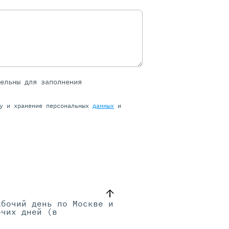
тельны для заполнения
ку и хранение персональных
данных
и
абочий день по Москве и
очих дней (в
.