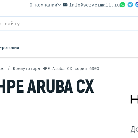
О компании
info@servermall.ru
-решения
/
ры
Коммутаторы HPE Aruba CX серии 6300
ерверы
Бренды
HPE ARUBA CX
Серверы
Серверы Lenovo
 Серверы
Серверы XFusion
йские Серверы
Серверы ASUS
ерверы (Refurbished)
Серверы SUPERMICRO
 Серверы
Серверы NVIDIA
Серверы IBM
Д
Серверы MSI