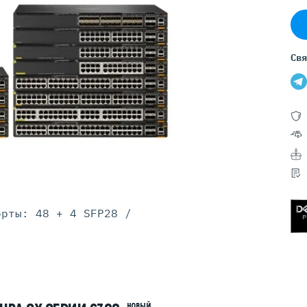
Серверы GIGABYTE
Серверы Huawei Atlas
ры DELL
Серверы HP
Свя
G17
HPE Gen12
G16
HPE Gen11
G15
HPE Gen10 Plus
G14
HPE Gen10
орты: 48 + 4 SFP28 /
НОВЫЙ