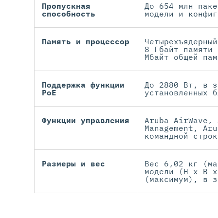
Пропускная
До 654 млн паке
способность
модели и конфиг
Память и процессор
Четырехъядерный
8 Гбайт памяти 
Мбайт общей пам
Поддержка функции
До 2880 Вт, в з
PoE
установленных б
Функции управления
Aruba AirWave, 
Management, Aru
командной строк
Размеры и вес
Вес 6,02 кг (ма
модели (H x B x
(максимум), в з