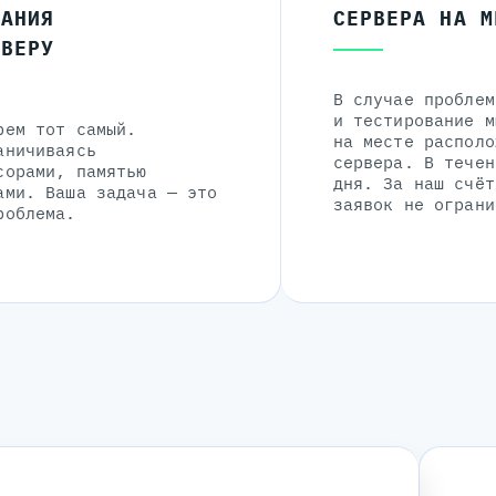
ЛАНИЯ
СЕРВЕРА НА М
РВЕРУ
В случае проблем
и тестирование м
рем тот самый.
на месте располо
аничиваясь
сервера. В течен
сорами, памятью
дня. За наш счёт
ами. Ваша задача — это
заявок не ограни
роблема.