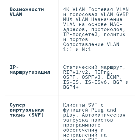
Возможности
4K VLAN Гостевая VLAN
VLAN
и голосовая VLAN GVRP
MUX VLAN Назначение
VLAN на основе MAC-
адресов, протоколов,
IP-подсетей, политик
и портов
Сопоставление VLAN
1:1 и N:1
IP-
Статический маршрут,
маршрутизация
RIPv1/v2, RIPng,
OSPF, OSPFv3, ECMP,
IS-IS, IS-ISv6, BGP и
BGP4+
Супер
Клиенты SVF с
виртуальная
функцией Plug-and-
ткань (SVF)
play. Автоматическая
загрузка пакетов
программного
обеспечения и
исправлений на
клиенты SVF.