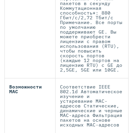
пакетов в секунду
Коммутационная
способность*: 880
Гбит/с/2,72 Тбит/с
Примечание. Все порты
по умолчанию
поддерживают GE. Вы
можете приобрести
лицензии с правом
использования (RTU),
чтобы повысить
скорость портов
(каждые 12 портов на
лицензию RTU) с GE до
2,5GE, 5GE или 10GE.
Возможности
Соответствие IEEE
MAC
802.1d Автоматическое
изучение и
устаревание MAC-
адресов Статические,
динамические и черные
MAC-адреса Фильтрация
пакетов на основе
исходных MAC-адресов