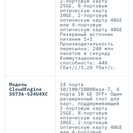
2-портовую карту
25GE, 8-портовую
оптическую карту
10GE, 2-портовую
оптическую карту 40GE
или 4-портовую
оптическую карту 40GE
Резервный источник
питания 1+1
Производительность
пересылки: 240 млн
пакетов в секунду
Коммутационная
способность: 448
Гбит/с/1,28 Тбит/с.
Модель
24 порта
CloudEngine
10/100/1000Base-T, 4
S5736-S24U4XC
порта 10 GE SFP+ Один
расширенный слот для
карт, поддерживающий
2-портовую карту
25GE, 8-портовую
оптическую карту
10GE, 2-портовую
оптическую карту 40GE
или 4-портовую