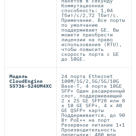
пакетов в секунду
Коммутационная
способность: 1,04
Тбит/с/2,72 Тбит/с.
Примечание. Все порты
по умолчанию
поддерживают GE. Вы
можете приобрести
лицензии на право
использования (RTU),
чтобы повысить
скорость порта с GE
до 10GE.
Модель
24 порта Ethernet
CloudEngine
100M/1G/2,5G/5G/10G
S5736-S24UM4XC
Base-T, 4 порта 10GE
SFP+ Один расширенный
слот, поддерживающий
2 x 25 GE SFP28 или 8
x 10 GE SFP+, 4 x 40
GE QSFP+ карты
Поддерживается, до 90
Вт PoE++ на порт
Резервное питание 1+1
Производительность
пересылки: 480 млн