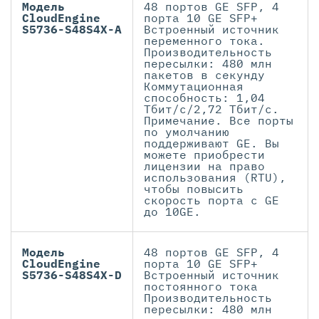
Модель
48 портов GE SFP, 4
CloudEngine
порта 10 GE SFP+
S5736-S48S4X-A
Встроенный источник
переменного тока.
Производительность
пересылки: 480 млн
пакетов в секунду
Коммутационная
способность: 1,04
Тбит/с/2,72 Тбит/с.
Примечание. Все порты
по умолчанию
поддерживают GE. Вы
можете приобрести
лицензии на право
использования (RTU),
чтобы повысить
скорость порта с GE
до 10GE.
Модель
48 портов GE SFP, 4
CloudEngine
порта 10 GE SFP+
S5736-S48S4X-D
Встроенный источник
постоянного тока
Производительность
пересылки: 480 млн