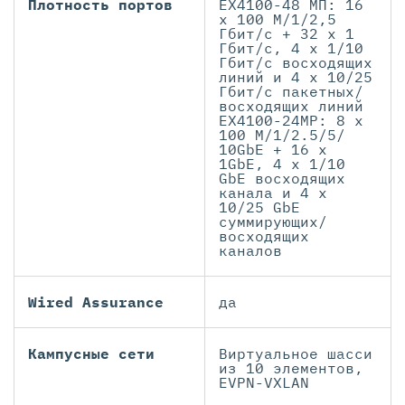
Плотность портов
EX4100-48 МП: 16
x 100 М/1/2,5
Гбит/с + 32 x 1
Гбит/с, 4 x 1/10
Гбит/с восходящих
линий и 4 x 10/25
Гбит/с пакетных/
восходящих линий
EX4100-24MP: 8 x
100 М/1/2.5/5/
10GbE + 16 x
1GbE, 4 x 1/10
GbE восходящих
канала и 4 x
10/25 GbE
суммирующих/
восходящих
каналов
Wired Assurance
да
Кампусные сети
Виртуальное шасси
из 10 элементов,
EVPN-VXLAN