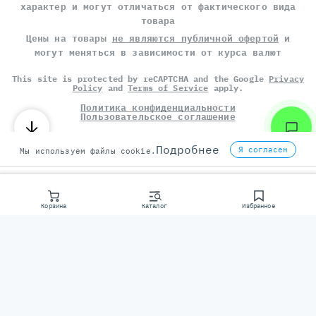
характер и могут отличаться от фактического вида
товара
Цены на товары
не являются публичной офертой
и
могут меняться в зависимости от курса валют
This site is protected by reCAPTCHA and the Google
Privacy
Policy
and
Terms of Service
apply.
Политика конфиденциальности
Пользовательское соглашение
©
СЕРВЕР МОЛЛ
, 2014-2026
Подробнее
Я согласен
Мы используем файлы cookie.
Корзина
Каталог
Избранное
Консультаци