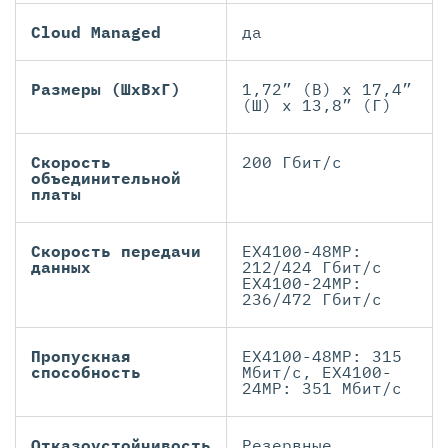
Cloud Managed
да
Размеры (ШхВхГ)
1,72” (В) x 17,4”
(Ш) x 13,8” (Г)
Скорость
200 Гбит/с
объединительной
платы
Скорость передачи
EX4100-48MP:
данных
212/424 Гбит/с
EX4100-24MP:
236/472 Гбит/с
Пропускная
EX4100-48MP: 315
способность
Мбит/с, EX4100-
24MP: 351 Мбит/с
Отказоустойчивость
Резервные