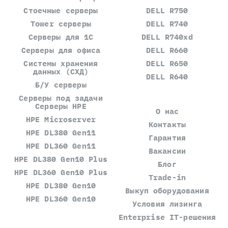
Стоечные серверы
DELL R750
Tower серверы
DELL R740
Серверы для 1С
DELL R740xd
Серверы для офиса
DELL R660
Системы хранения
DELL R650
данных (СХД)
DELL R640
Б/У серверы
Серверы под задачи
Серверы HPE
О нас
HPE Microserver
Контакты
HPE DL380 Gen11
Гарантия
HPE DL360 Gen11
Вакансии
HPE DL380 Gen10 Plus
Блог
HPE DL360 Gen10 Plus
Trade-in
HPE DL380 Gen10
Выкуп оборудования
HPE DL360 Gen10
Условия лизинга
Enterprise IT-решения