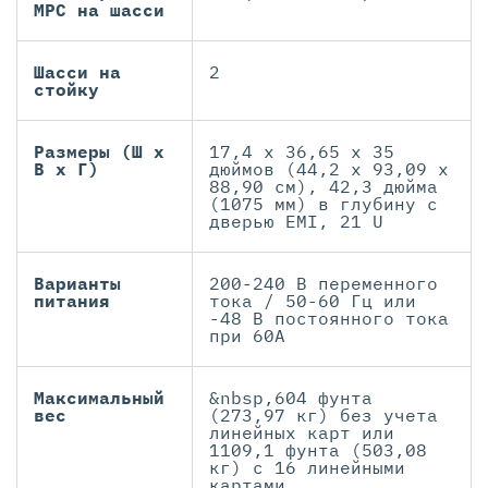
MPC на шасси
Шасси на
2
стойку
Размеры (Ш х
17,4 х 36,65 х 35
В х Г)
дюймов (44,2 х 93,09 х
88,90 см), 42,3 дюйма
(1075 мм) в глубину с
дверью EMI, 21 U
Варианты
200-240 В переменного
питания
тока / 50-60 Гц или
-48 В постоянного тока
при 60А
Максимальный
&nbsp,604 фунта
вес
(273,97 кг) без учета
линейных карт или
1109,1 фунта (503,08
кг) с 16 линейными
картами