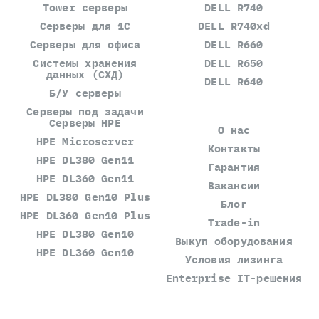
Tower серверы
DELL R740
Серверы для 1С
DELL R740xd
Серверы для офиса
DELL R660
Системы хранения
DELL R650
данных (СХД)
DELL R640
Б/У серверы
Серверы под задачи
Серверы HPE
О нас
HPE Microserver
Контакты
HPE DL380 Gen11
Гарантия
HPE DL360 Gen11
Вакансии
HPE DL380 Gen10 Plus
Блог
HPE DL360 Gen10 Plus
Trade-in
HPE DL380 Gen10
Выкуп оборудования
HPE DL360 Gen10
Условия лизинга
Enterprise IT-решения