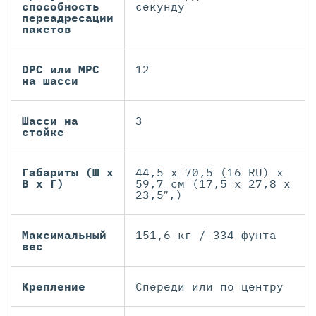
способность
секунду
переадресации
пакетов
DPC или MPC
12
на шасси
Шасси на
3
стойкe
Габариты (Ш x
44,5 x 70,5 (16 RU) x
В x Г)
59,7 см (17,5 x 27,8 x
23,5″,)
Максимальный
151,6 кг / 334 фунта
вес
Крепление
Спереди или по центру