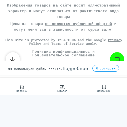
Изображения товаров на сайте носят иллюстративный
характер и могут отличаться от фактического вида
товара
Цены на товары
не являются публичной офертой
и
могут меняться в зависимости от курса валют
This site is protected by reCAPTCHA and the Google
Privacy
Policy
and
Terms of Service
apply.
Политика конфиденциальности
Пользовательское соглашение
©
СЕРВЕР МОЛЛ
, 2014-2026
Подробнее
Я согласен
Мы используем файлы cookie.
Корзина
Каталог
Избранное