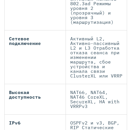
802.3ad Режимы
уровня 2
(прозрачный) и
уровня 3
(маршрутизация)
Сетевое
Активный L2,
подключение
Активно-пассивный
L2 и L3 Отработка
отказа сеанса при
изменении
маршрута, сбое
устройства и
канала связи
ClusterXL или VRRP
Высокая
NAT66, NAT64,
доступность
NAT46 CoreXL,
SecureXL, HA with
VRRPv3
IPv6
OSPFv2 и v3, BGP,
RIP Статические