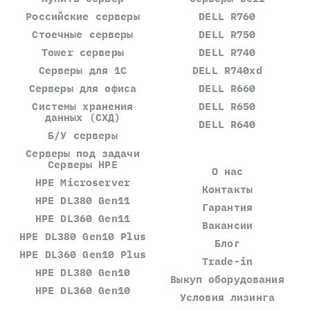
Российские серверы
DELL R760
Стоечные серверы
DELL R750
Tower серверы
DELL R740
Серверы для 1С
DELL R740xd
Серверы для офиса
DELL R660
Системы хранения
DELL R650
данных (СХД)
DELL R640
Б/У серверы
Серверы под задачи
Серверы HPE
О нас
HPE Microserver
Контакты
HPE DL380 Gen11
Гарантия
HPE DL360 Gen11
Вакансии
HPE DL380 Gen10 Plus
Блог
HPE DL360 Gen10 Plus
Trade-in
HPE DL380 Gen10
Выкуп оборудования
HPE DL360 Gen10
Условия лизинга