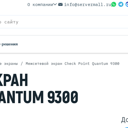
О компании
info@servermall.ru
-решения
/
е экраны
Межсетевой экран Check Point Quantum 9300
ерверы
Бренды
КРАН
Серверы
Серверы Lenovo
 Серверы
Серверы XFusion
ANTUM 9300
йские Серверы
Серверы ASUS
ерверы (Refurbished)
Серверы SUPERMICRO
 Серверы
Серверы NVIDIA
Серверы IBM
Д
Серверы MSI