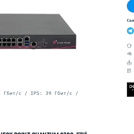
Серверы GIGABYTE
Серверы Huawei Atlas
Свя
ры DELL
Серверы HP
G17
HPE Gen12
G16
HPE Gen11
G15
HPE Gen10 Plus
G14
HPE Gen10
2 Гбит/с / IPS: 39 Гбит/с /
НОВЫЙ