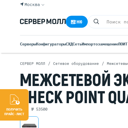
Москва
МЕНЮ
Серверы
Конфигураторы
СХД
Сеть
Импортозамещение
ПО
ИТ
/
/
СЕРВЕР МОЛЛ
Сетевое оборудование
Межсетевы
Все С
МЕЖСЕТЕВОЙ
Э
Rack 
Tower
CHECK POINT
QU
Росси
Б/У С
Blade
арт. № 53500
ПОЛУЧИТЬ
ПРАЙС-ЛИСТ