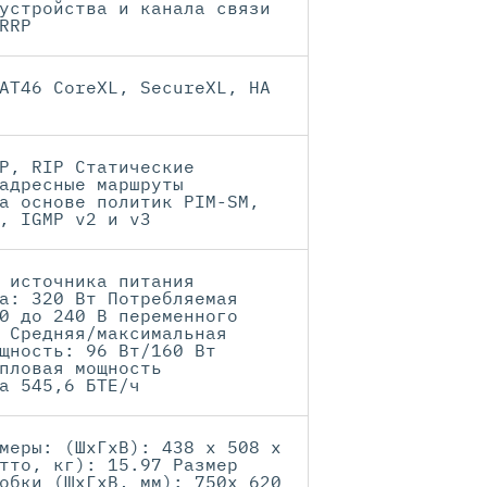
устройства и канала связи
RRP
AT46 CoreXL, SecureXL, HA
P, RIP Статические
адресные маршруты
а основе политик PIM-SM,
, IGMP v2 и v3
 источника питания
а: 320 Вт Потребляемая
0 до 240 В переменного
 Средняя/максимальная
щность: 96 Вт/160 Вт
пловая мощность
а 545,6 БТЕ/ч
меры: (ШхГхВ): 438 x 508 x
тто, кг): 15.97 Размер
обки (ШхГхВ, мм): 750x 620