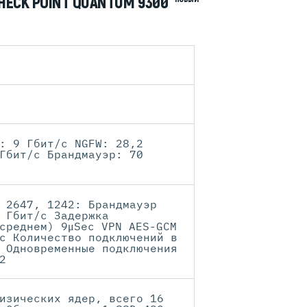
HECK POINT QUANTUM 9300
: 9 Гбит/с NGFW: 28,2
Гбит/с Брандмауэр: 70
 2647, 1242: Брандмауэр
 Гбит/с Задержка
среднем) 9μSec VPN AES-GCM
с Количество подключений в
 Одновременные подключения
2
изических ядер, всего 16