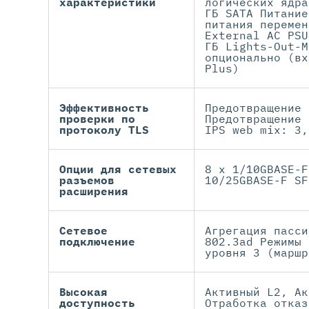
характеристики
логических ядра
ГБ SATA Питание
питания перемен
External AC PSU
ГБ Lights-Out-M
опционально (вх
Plus)
Эффективность
Предотвращение 
проверки по
Предотвращение 
протоколу TLS
IPS web mix: 3,
Опции для сетевых
8 x 1/10GBASE-F
разъемов
10/25GBASE-F SF
расширения
Сетевое
Агрегация пасси
подключение
802.3ad Режимы 
уровня 3 (маршр
Высокая
Активный L2, Ак
доступность
Отработка отказ