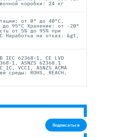
вочной коробки: 24 кг
тации: от 0° до 40°C,
 до 95°C Хранение: от -20°
сть от 5% до 95% при
C Наработка на отказ: &gt,
B IEC 62368-1, CE LVD
368-1, ASNZS 62368.1
C IC, VCCI, ASNZS ACMA
ей среды: ROHS, REACH,
Подписаться