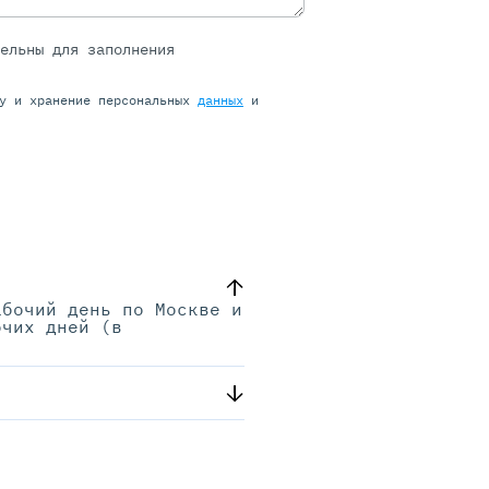
тельны для заполнения
ку и хранение персональных
данных
и
абочий день по Москве и
очих дней (в
.