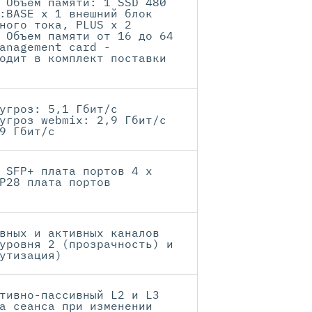
 Объем памяти: 1 SSD 480
:BASE x 1 внешний блок
ного тока, PLUS x 2
 Объем памяти от 16 до 64
anagement card -
одит в комплект поставки
угроз: 5,1 Гбит/с
угроз webmix: 2,9 Гбит/с
9 Гбит/с
 SFP+ плата портов 4 x
P28 плата портов
вных и активных каналов
уровня 2 (прозрачность) и
утизация)
тивно-пассивный L2 и L3
а сеанса при изменении