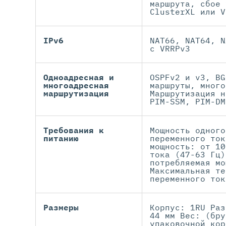
маршрута, сбое 
ClusterXL или V
IPv6
NAT66, NAT64, N
с VRRPv3
Одноадресная и
OSPFv2 и v3, BG
многоадресная
маршруты, много
маршрутизация
Маршрутизация н
PIM-SSM, PIM-DM
Требования к
Мощность одного
питанию
переменного ток
мощность: от 10
тока (47-63 Гц)
потребляемая мо
Максимальная те
переменного ток
Размеры
Корпус: 1RU Раз
44 мм Вес: (бру
упаковочной кор