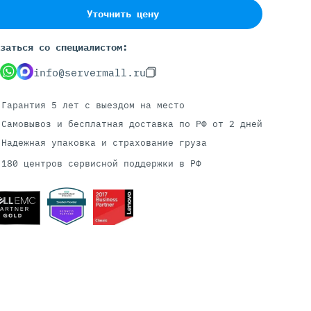
Уточнить цену
заться со специалистом:
Серверы С GPU
info@servermall.ru
С GPU NVIDIA
С GPU AMD
Гарантия 5 лет
с выездом на место
С GPU Huawei Ascend
С 2 GPU
Самовывоз и бесплатная доставка
по РФ от 2 дней
С 4 GPU
Надежная упаковка и страхование груза
С 8 GPU
180 центров сервисной поддержки в РФ