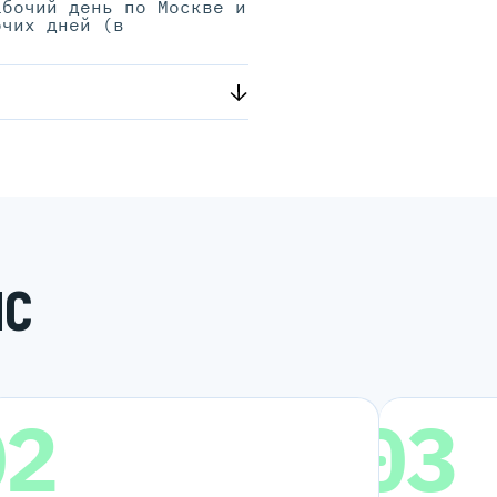
абочий день по Москве и
очих дней (в
.
ИС
02
03