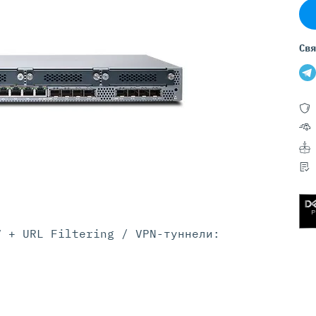
Серверы GIGABYTE
Серверы Huawei Atlas
Свя
ры DELL
Серверы HP
G17
HPE Gen12
G16
HPE Gen11
G15
HPE Gen10 Plus
G14
HPE Gen10
V + URL Filtering / VPN-туннели: