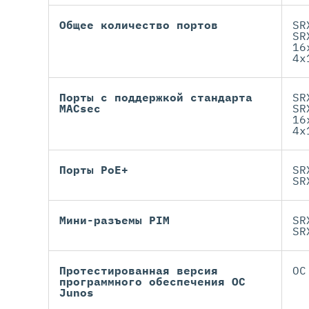
Общее количество портов
SR
SR
16
4x
Порты с поддержкой стандарта
SR
MACsec
SR
16
4x
Порты PoE+
SR
SR
Мини-разъемы PIM
SR
SR
Протестированная версия
ОС
программного обеспечения ОС
Junos