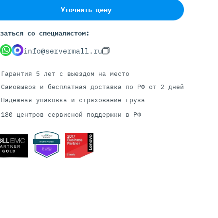
Уточнить цену
заться со специалистом:
Серверы С GPU
info@servermall.ru
С GPU NVIDIA
С GPU AMD
Гарантия 5 лет
с выездом на место
С GPU Huawei Ascend
С 2 GPU
Самовывоз и бесплатная доставка
по РФ от 2 дней
С 4 GPU
Надежная упаковка и страхование груза
С 8 GPU
180 центров сервисной поддержки в РФ