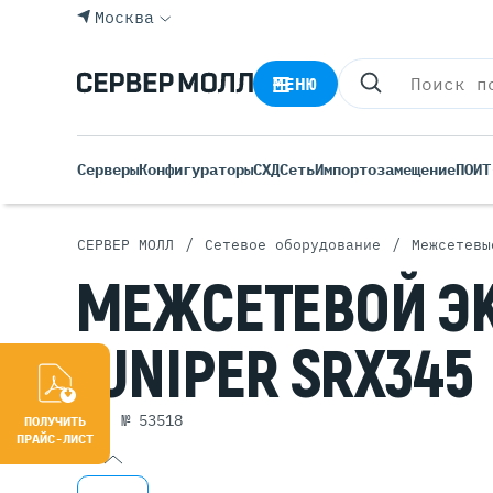
Москва
МЕНЮ
Серверы
Конфигураторы
СХД
Сеть
Импортозамещение
ПО
ИТ
/
/
СЕРВЕР МОЛЛ
Сетевое оборудование
Межсетевы
Все С
МЕЖСЕТЕВОЙ
Э
Rack 
Tower
JUNIPER SRX345
Росси
Б/У С
Blade
арт. № 53518
ПОЛУЧИТЬ
ПРАЙС-ЛИСТ