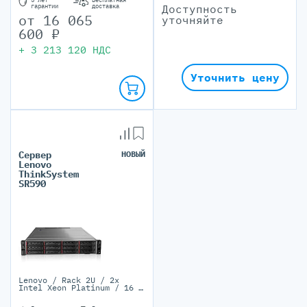
Доступность
гарантии
доставка
от
16 065
уточняйте
600
₽
+
3 213 120
НДС
Уточнить цену
Сервер
НОВЫЙ
Lenovo
ThinkSystem
SR590
Lenovo / Rack 2U / 2х
Intel Xeon Platinum / 16 x
LRDIMMх TruDDR4 1ТБ / 14
LFF/16 SFF / 2 PSU 550/750