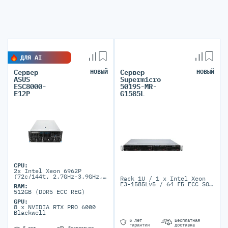
ДЛЯ AI
Сервер
НОВЫЙ
Сервер
НОВЫЙ
ASUS
Supermicro
ESC8000-
5019S-MR-
E12P
G1585L
CPU:
2x Intel Xeon 6962P
(72c/144t, 2.7GHz-3.9GHz,
Rack 1U / 1 x Intel Xeon
500W)
E3-1585Lv5 / 64 ГБ ECC SO-
RAM:
DIMM DDR4-2133 МГц, 4 DIMM
512GB (DDR5 ECC REG)
/ 4 LFF SATA3 и RAID / 1
PSU 400 W Platinum с
GPU:
опцией BBP
8 x NVIDIA RTX PRO 6000
Blackwell
5 лет
Бесплатная
гарантии
доставка
5 лет
Бесплатная