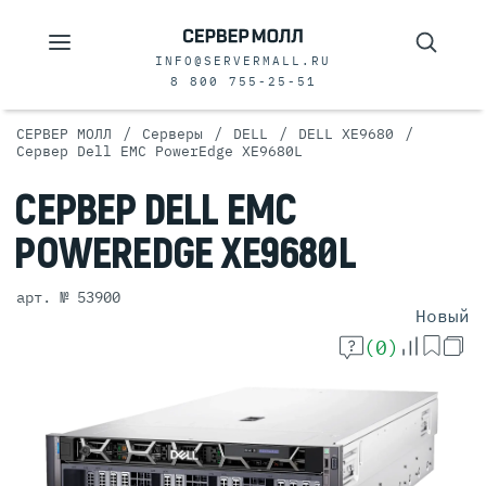
INFO@SERVERMALL.RU
8 800 755-25-51
/
/
/
/
СЕРВЕР МОЛЛ
Серверы
DELL
DELL XE9680
Сервер Dell EMC PowerEdge XE9680L
СЕРВЕР
DELL EMC
POWEREDGE
XE9680L
арт. № 53900
Новый
(0)