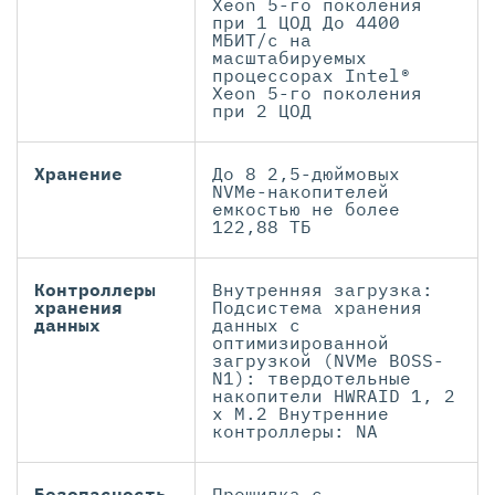
Xeon 5-го поколения
при 1 ЦОД До 4400
МБИТ/с на
масштабируемых
процессорах Intel®
Xeon 5-го поколения
при 2 ЦОД
Хранение
До 8 2,5-дюймовых
NVMe-накопителей
емкостью не более
122,88 ТБ
Контроллеры
Внутренняя загрузка:
хранения
Подсистема хранения
данных
данных с
оптимизированной
загрузкой (NVMe BOSS-
N1): твердотельные
накопители HWRAID 1, 2
x M.2 Внутренние
контроллеры: NA
Безопасность
Прошивка с