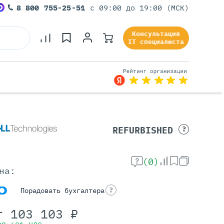
8 800 755-25-51
с 09:00 до 19:00 (МСК)
Консультация
IT специалиста
Серверы Под Задачи
REFURBISHED
?
Серверы Для 1С
Серверы Для Офиса
(0)
Серверы Для Виртуализации
на:
Серверы Для Видеонаблюдения
Серверы Для ИИ
?
Порадовать бухгалтера
т
103 103
₽