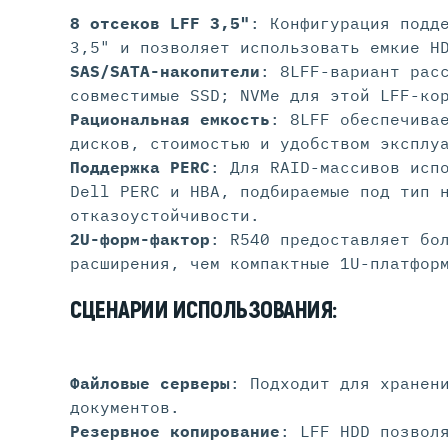
8 отсеков LFF 3,5"
: Конфигурация подд
3,5" и позволяет использовать емкие H
SAS/SATA-накопители
: 8LFF-вариант рас
совместимые SSD; NVMe для этой LFF-ко
Рациональная емкость
: 8LFF обеспечива
дисков, стоимостью и удобством эксплу
Поддержка PERC
: Для RAID-массивов исп
Dell PERC и HBA, подбираемые под тип 
отказоустойчивости.
2U-форм-фактор
: R540 предоставляет бо
расширения, чем компактные 1U-платфор
СЦЕНАРИИ ИСПОЛЬЗОВАНИЯ:
Файловые серверы
: Подходит для хранен
документов.
Резервное копирование
: LFF HDD позвол