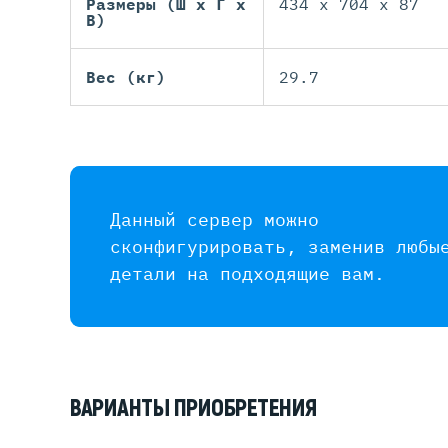
Размеры (Ш х Г х
434 x 704 x 87
В)
Вес (кг)
29.7
Данный сервер можно
сконфигурировать, заменив любы
детали на подходящие вам.
ВАРИАНТЫ ПРИОБРЕТЕНИЯ