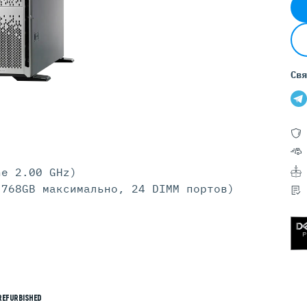
Серверы GIGABYTE
Серверы Huawei Atlas
ры DELL
Серверы HP
G17
HPE Gen12
Свя
G16
HPE Gen11
G15
HPE Gen10 Plus
G14
HPE Gen10
he 2.00 GHz)
 768GB максимально, 24 DIMM портов)
REFURBISHED