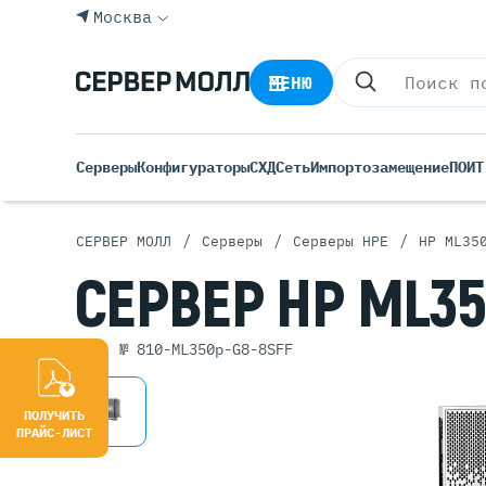
Москва
МЕНЮ
Серверы
Конфигураторы
СХД
Сеть
Импортозамещение
ПО
ИТ
/
/
/
СЕРВЕР МОЛЛ
Серверы
Серверы HPE
HP ML35
Все С
СЕРВЕР
HP ML3
Rack 
Tower
арт. № 810-ML350p-G8-8SFF
Росси
Б/У С
Blade
ПОЛУЧИТЬ
ПРАЙС-ЛИСТ