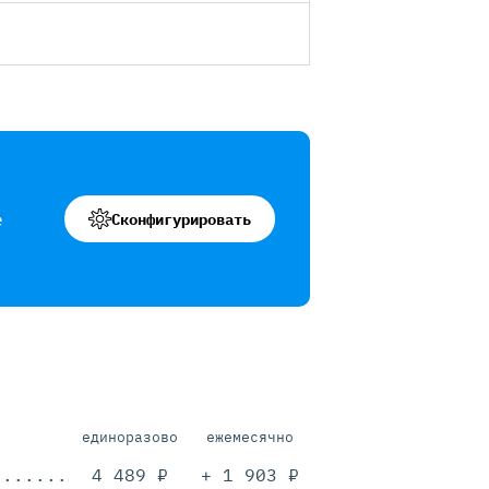
е
Сконфигурировать
единоразово
ежемесячно
.............................................
4 489 ₽
+ 1 903 ₽