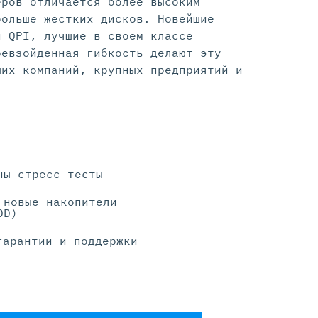
еров отличается более высоким
больше жестких дисков. Новейшие
й QPI, лучшие в своем классе
ревзойденная гибкость делают эту
ших компаний, крупных предприятий и
ны стресс-тесты
 новые накопители
DD)
гарантии и поддержки