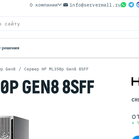
О компании
info@servermall.ru
-решения
/
0p Gen8
Сервер HP ML350p Gen8 8SFF
ерверы
Бренды
50P GEN8
8SFF
Серверы
Серверы Lenovo
 Серверы
Серверы XFusion
СН
йские Серверы
Серверы ASUS
ерверы (Refurbished)
Серверы SUPERMICRO
о
 Серверы
Серверы NVIDIA
+
Серверы IBM
Серверы MSI