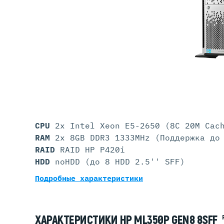
Серве
DELL 
DELL 
DELL 
DELL 
CPU
2x Intel Xeon E5-2650 (8C 20M Cac
RAM
2x 8GB DDR3 1333MHz (Поддержка до
RAID
RAID HP P420i
HDD
noHDD (до 8 HDD 2.5'' SFF)
Подробные характеристики
ХАРАКТЕРИСТИКИ HP ML350P GEN8 8SFF