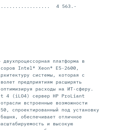
.............................................
4 563.-
— двухпроцессорная платформа в
ссоров Intel® Xeon® E5-2600,
архитектуру системы, которая с
зволет предприятиям расширять
 оптимизируя расходы на ИТ-сферу.
ut 4 (iLO4) сервер HP ProLiant
 отрасли встроенные возможности
350, спроектированный под установку
 башня, обеспечивает отличное
масштабируемость и высокую