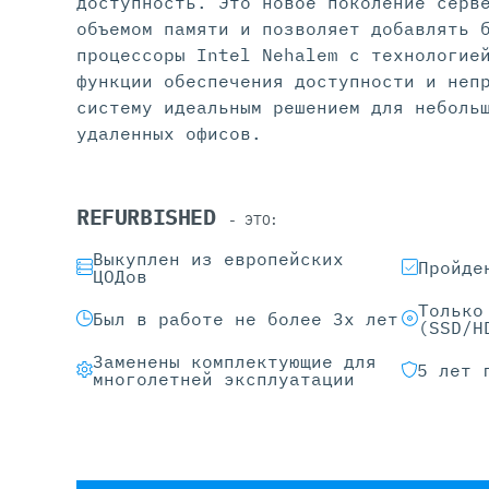
доступность. Это новое поколение серв
объемом памяти и позволяет добавлять 
процессоры Intel Nehalem с технологие
функции обеспечения доступности и неп
систему идеальным решением для неболь
удаленных офисов.
REFURBISHED
- ЭТО:
Выкуплен из европейских
Пройде
ЦОДов
Только
Был в работе не более 3х лет
(SSD/H
Заменены комплектующие для
5 лет 
многолетней эксплуатации