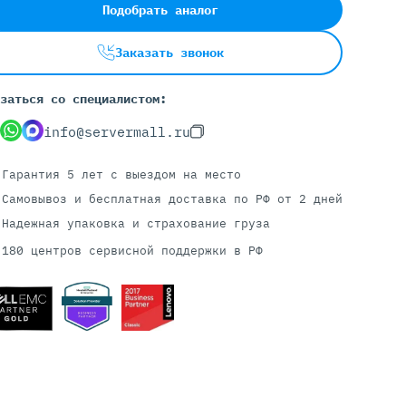
Подобрать аналог
Заказать звонок
Серверы С GPU
С GPU NVIDIA
заться со специалистом:
С GPU AMD
info@servermall.ru
С GPU Huawei Ascend
С 2 GPU
Гарантия 5 лет
с выездом на место
С 4 GPU
Самовывоз и бесплатная доставка
по РФ от 2 дней
С 8 GPU
Надежная упаковка и страхование груза
180 центров сервисной поддержки в РФ