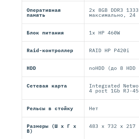
Оперативная
2x 8GB DDR3 1333
память
максимально, 24 
Блок питания
1x HP 460W
Raid-контроллер
RAID HP P420i
HDD
noHDD (до 8 HDD 
Сетевая карта
Integrated Netwo
4 port 1Gb RJ-45
Рельсы в стойку
Нет
Размеры (Ш х Г х
483 x 732 x 217
В)