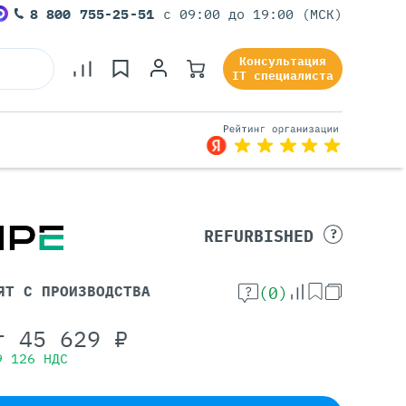
8 800 755-25-51
с 09:00 до 19:00 (МСК)
Консультация
IT специалиста
Серверы Под Задачи
REFURBISHED
?
Серверы Для 1С
Серверы Для Офиса
ЯТ С ПРОИЗВОДСТВА
(0)
Серверы Для Виртуализации
Серверы Для Видеонаблюдения
т
45 629
₽
Серверы Для ИИ
9 126
НДС