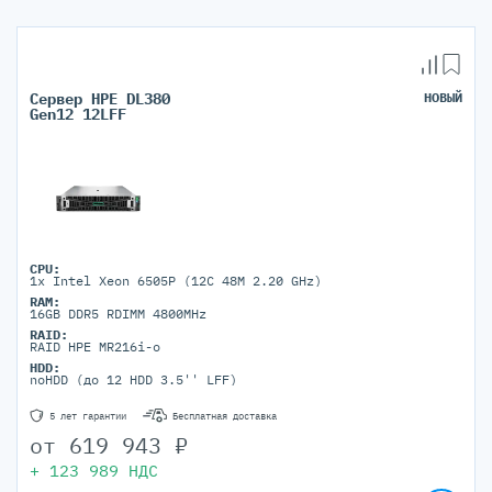
Сервер HPE DL380
НОВЫЙ
Gen12 12LFF
CPU:
1x Intel Xeon 6505P (12C 48M 2.20 GHz)
RAM:
16GB DDR5 RDIMM 4800MHz
RAID:
RAID HPE MR216i-o
HDD:
noHDD (до 12 HDD 3.5'' LFF)
5 лет гарантии
Бесплатная доставка
от
619 943
₽
+
123 989
НДС