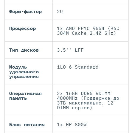
Форм-фактор
2U
Процессор
1x AMD EPYC 9654 (96C
384M Cache 2.40 GHz)
Тип дисков
3.5'' LFF
Модуль
iLO 6 Standard
удаленного
управления
Оперативная
2x 16GB DDR5 RDIMM
память
4800MHz (Поддержка до
3TB максимально, 12
DIMM портов)
Блок питания
1x HP 800W