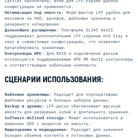
Carrier накопители; NVMe для LFF-корзин данной
конфигурации не применяется.
Оптимизация под емкость
: Форм-фактор LFF удобен для
массивов на HDD, архивов, файловых хранилищ и
резервного копирования.
Дальнейшее расширение
: Платформа DL345 Gen11
поддерживает дополнительные LFF-корзины mid tray и
rear в совместимых конфигурациях, что позволяет
масштабировать хранилище.
Контроллеры HPE
: Для RAID и подключения дисков
используются поддерживаемые HPE MR Gen11 контроллеры
и соответствующие кабельные комплекты.
СЦЕНАРИИ ИСПОЛЬЗОВАНИЯ:
Файловые хранилища
: Подходит для корпоративных
файловых ресурсов и больших наборов данных.
Backup и архивы
: LFF-диски обеспечивают высокую
емкость для резервных копий и длительного хранения.
Software-defined storage
: Может использоваться в
решениях SDS с акцентом на емкость.
Видеоархивы и медиаданные
: Подходит для хранения
больших объемов контента и потоковых данных.