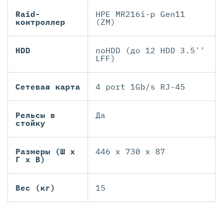
Raid-
HPE MR216i-p Gen11
контроллер
(ZM)
HDD
noHDD (до 12 HDD 3.5''
LFF)
Сетевая карта
4 port 1Gb/s RJ-45
Рельсы в
Да
стойку
Размеры (Ш х
446 x 730 x 87
Г х В)
Вес (кг)
15