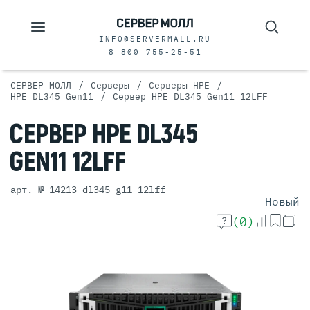
INFO@SERVERMALL.RU
8 800 755-25-51
/
/
/
СЕРВЕР МОЛЛ
Серверы
Серверы HPE
/
HPE DL345 Gen11
Сервер HPE DL345 Gen11 12LFF
СЕРВЕР
HPE DL345
GEN11 12LFF
арт. № 14213-dl345-g11-12lff
Новый
(0)