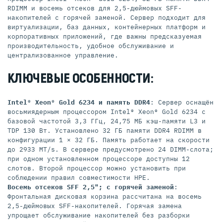
RDIMM и восемь отсеков для 2,5-дюймовых SFF-
накопителей с горячей заменой. Сервер подходит для
виртуализации, баз данных, контейнерных платформ и
корпоративных приложений, где важны предсказуемая
производительность, удобное обслуживание и
централизованное управление.
КЛЮЧЕВЫЕ ОСОБЕННОСТИ:
Intel® Xeon® Gold 6234 и память DDR4
: Сервер оснащён
восьмиядерным процессором Intel® Xeon® Gold 6234 с
базовой частотой 3,3 ГГц, 24,75 МБ кэш-памяти L3 и
TDP 130 Вт. Установлено 32 ГБ памяти DDR4 RDIMM в
конфигурации 1 × 32 ГБ. Память работает на скорости
до 2933 MT/s. В сервере предусмотрено 24 DIMM-слота;
при одном установленном процессоре доступны 12
слотов. Второй процессор можно установить при
соблюдении правил совместимости HPE.
Восемь отсеков SFF 2,5"; с горячей заменой
:
Фронтальная дисковая корзина рассчитана на восемь
2,5-дюймовых SFF-накопителей. Горячая замена
упрощает обслуживание накопителей без разборки