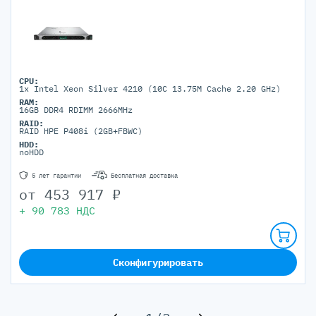
CPU:
1x Intel Xeon Silver 4210 (10C 13.75M Cache 2.20 GHz)
RAM:
16GB DDR4 RDIMM 2666MHz
RAID:
RAID HPE P408i (2GB+FBWC)
HDD:
noHDD
5 лет гарантии
Бесплатная доставка
от
453 917
₽
+
90 783
НДС
Сконфигурировать