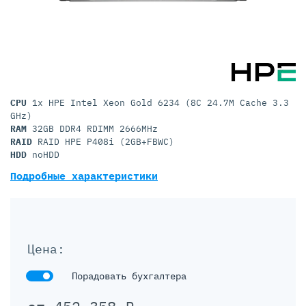
CPU
1x HPE Intel Xeon Gold 6234 (8C 24.7M Cache 3.3
GHz)
RAM
32GB DDR4 RDIMM 2666MHz
RAID
RAID HPE P408i (2GB+FBWC)
HDD
noHDD
Подробные характеристики
Цена:
Порадовать бухгалтера