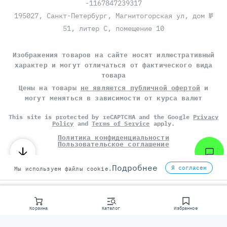
-1167847239317
195027, Санкт-Петербург, Магнитогорская ул, дом №
51, литер С, помещение 10
Изображения товаров на сайте носят иллюстративный
характер и могут отличаться от фактического вида
товара
Цены на товары
не являются публичной офертой
и
могут меняться в зависимости от курса валют
This site is protected by reCAPTCHA and the Google
Privacy
Policy
and
Terms of Service
apply.
Политика конфиденциальности
Пользовательское соглашение
©
СЕРВЕР МОЛЛ
, 2014-2026
Подробнее
Я согласен
Мы используем файлы cookie.
Корзина
Каталог
Избранное