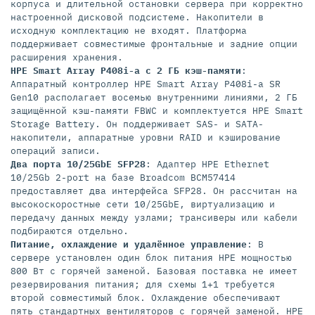
корпуса и длительной остановки сервера при корректно
настроенной дисковой подсистеме. Накопители в
исходную комплектацию не входят. Платформа
поддерживает совместимые фронтальные и задние опции
расширения хранения.
HPE Smart Array P408i-a с 2 ГБ кэш-памяти
:
Аппаратный контроллер HPE Smart Array P408i-a SR
Gen10 располагает восемью внутренними линиями, 2 ГБ
защищённой кэш-памяти FBWC и комплектуется HPE Smart
Storage Battery. Он поддерживает SAS- и SATA-
накопители, аппаратные уровни RAID и кэширование
операций записи.
Два порта 10/25GbE SFP28
: Адаптер HPE Ethernet
10/25Gb 2-port на базе Broadcom BCM57414
предоставляет два интерфейса SFP28. Он рассчитан на
высокоскоростные сети 10/25GbE, виртуализацию и
передачу данных между узлами; трансиверы или кабели
подбираются отдельно.
Питание, охлаждение и удалённое управление
: В
сервере установлен один блок питания HPE мощностью
800 Вт с горячей заменой. Базовая поставка не имеет
резервирования питания; для схемы 1+1 требуется
второй совместимый блок. Охлаждение обеспечивают
пять стандартных вентиляторов с горячей заменой. HPE