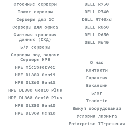
Стоечные серверы
DELL R750
Tower серверы
DELL R740
Серверы для 1С
DELL R740xd
Серверы для офиса
DELL R660
Системы хранения
DELL R650
данных (СХД)
DELL R640
Б/У серверы
Серверы под задачи
Серверы HPE
О нас
HPE Microserver
Контакты
HPE DL380 Gen11
Гарантия
HPE DL360 Gen11
Вакансии
HPE DL380 Gen10 Plus
Блог
HPE DL360 Gen10 Plus
Trade-in
HPE DL380 Gen10
Выкуп оборудования
HPE DL360 Gen10
Условия лизинга
Enterprise IT-решения