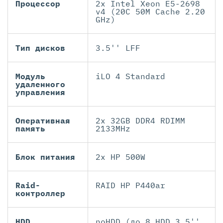
Процессор
2x Intel Xeon E5-2698
v4 (20C 50M Cache 2.20
GHz)
Тип дисков
3.5'' LFF
Модуль
iLO 4 Standard
удаленного
управления
Оперативная
2x 32GB DDR4 RDIMM
память
2133MHz
Блок питания
2x HP 500W
Raid-
RAID HP P440ar
контроллер
HDD
noHDD (до 8 HDD 3.5''