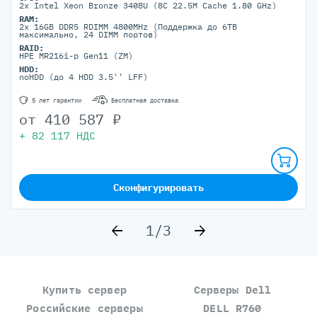
2x Intel Xeon Bronze 3408U (8C 22.5M Cache 1.80 GHz)
RAM:
2x 16GB DDR5 RDIMM 4800MHz (Поддержка до 6TB
максимально, 24 DIMM портов)
RAID:
HPE MR216i-p Gen11 (ZM)
HDD:
noHDD (до 4 HDD 3.5'' LFF)
5 лет гарантии
Бесплатная доставка
от
410 587
₽
+
82 117
НДС
Сконфигурировать
1/3
Купить сервер
Серверы Dell
Российские серверы
DELL R760