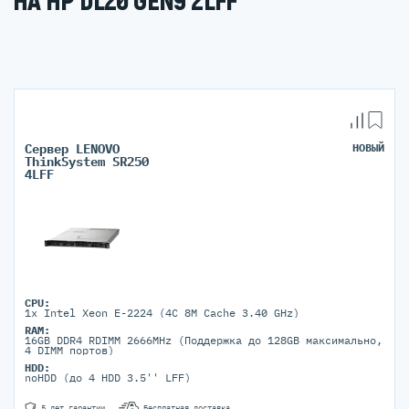
НА HP DL20 GEN9 2LFF
Сервер LENOVO
НОВЫЙ
ThinkSystem SR250
4LFF
CPU:
1x Intel Xeon E-2224 (4C 8M Cache 3.40 GHz)
RAM:
16GB DDR4 RDIMM 2666MHz (Поддержка до 128GB максимально,
4 DIMM портов)
HDD:
noHDD (до 4 HDD 3.5'' LFF)
5 лет гарантии
Бесплатная доставка