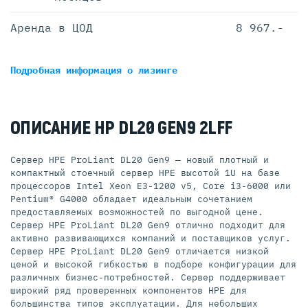
Аренда в ЦОД
8 967.-
Подробная информация
о лизинге
ОПИСАНИЕ HP DL20 GEN9 2LFF
Сервер HPE ProLiant DL20 Gen9 — новый плотный и
компактный стоечный сервер HPE высотой 1U на базе
процессоров Intel Xeon E3-1200 v5, Core i3-6000 или
Pentium® G4000 обладает идеальным сочетанием
предоставляемых возможностей по выгодной цене.
Сервер HPE ProLiant DL20 Gen9 отлично подходит для
активно развивающихся компаний и поставщиков услуг.
Сервер HPE ProLiant DL20 Gen9 отличается низкой
ценой и высокой гибкостью в подборе конфигурации для
различных бизнес-потребностей. Сервер поддерживает
широкий ряд проверенных компонентов HPE для
большинства типов эксплуатации. Для небольших