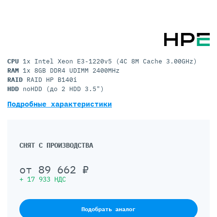
CPU
1x Intel Xeon E3-1220v5 (4C 8M Cache 3.00GHz)
RAM
1x 8GB DDR4 UDIMM 2400MHz
RAID
RAID HP B140i
HDD
noHDD (до 2 HDD 3.5")
Подробные характеристики
СНЯТ С ПРОИЗВОДСТВА
от
89 662
₽
+
17 933
НДС
Подобрать аналог