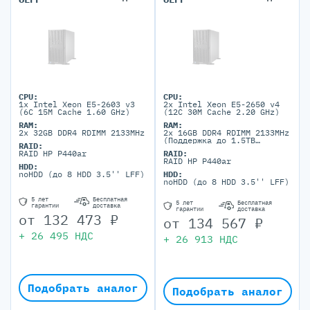
CPU:
CPU:
1x Intel Xeon E5-2603 v3
2x Intel Xeon E5-2650 v4
(6C 15M Cache 1.60 GHz)
(12C 30M Cache 2.20 GHz)
RAM:
RAM:
2x 32GB DDR4 RDIMM 2133MHz
2x 16GB DDR4 RDIMM 2133MHz
(Поддержка до 1.5TB
RAID:
максимально, 24 DIMM
RAID HP P440ar
RAID:
портов)
RAID HP P440ar
HDD:
noHDD (до 8 HDD 3.5'' LFF)
HDD:
noHDD (до 8 HDD 3.5'' LFF)
5 лет
Бесплатная
5 лет
Бесплатная
гарантии
доставка
гарантии
доставка
от
132 473
₽
от
134 567
₽
+
26 495
НДС
+
26 913
НДС
Подобрать аналог
Подобрать аналог