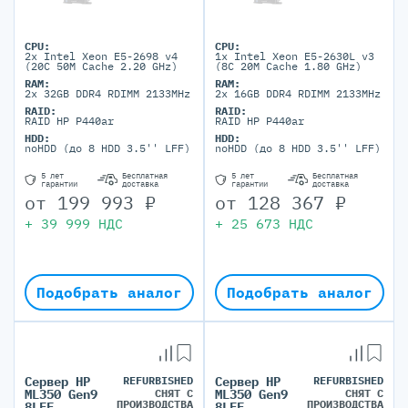
CPU:
CPU:
2x Intel Xeon E5-2698 v4
1x Intel Xeon E5-2630L v3
(20C 50M Cache 2.20 GHz)
(8C 20M Cache 1.80 GHz)
RAM:
RAM:
2x 32GB DDR4 RDIMM 2133MHz
2x 16GB DDR4 RDIMM 2133MHz
RAID:
RAID:
RAID HP P440ar
RAID HP P440ar
HDD:
HDD:
noHDD (до 8 HDD 3.5'' LFF)
noHDD (до 8 HDD 3.5'' LFF)
5 лет
Бесплатная
5 лет
Бесплатная
гарантии
доставка
гарантии
доставка
от
199 993
₽
от
128 367
₽
+
39 999
НДС
+
25 673
НДС
Подобрать аналог
Подобрать аналог
Сервер HP
REFURBISHED
Сервер HP
REFURBISHED
СНЯТ С
СНЯТ С
ML350 Gen9
ML350 Gen9
ПРОИЗВОДСТВА
ПРОИЗВОДСТВА
8LFF
8LFF