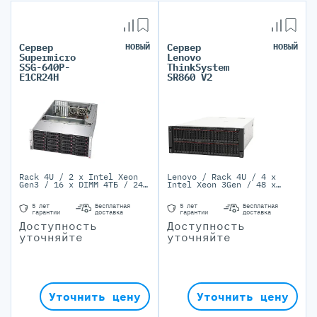
Сервер
НОВЫЙ
Сервер
НОВЫЙ
Supermicro
Lenovo
SSG-640P-
ThinkSystem
E1CR24H
SR860 V2
Rack 4U / 2 x Intel Xeon
Lenovo / Rack 4U / 4 х
Gen3 / 16 x DIMM 4ТБ / 24
Intel Xeon 3Gen / 48 x
LFF SATA3/SAS3 / 2 PSU
DIMM TruDDR4, 12ТБ / 48
1200W Titanium
SFF, 24 NVMe / 4 PSU
5 лет
Бесплатная
5 лет
Бесплатная
Platinum/Titanium
гарантии
доставка
гарантии
доставка
Доступность
Доступность
уточняйте
уточняйте
Уточнить цену
Уточнить цену