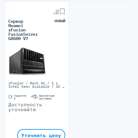
Сервер
НОВЫЙ
Huawei
xFusion
FusionServer
G8600 V7
xFusion / Rack 4U / 2 x
Intel Xeon Scalable / 32 x
DIMM / 8 SFF/8 NVMe / 2/6
PSU 2000-3000W
Гарантия
Бесплатная
3
доставка
Доступность
уточняйте
Уточнить цену