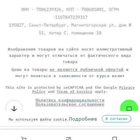
ИНН - 7806239326, КПП - 780601001, ОГРН
-1167847239317
195027, Санкт-Петербург, Магнитогорская ул, дом №
51, литер С, помещение 10
Изображения товаров на сайте носят иллюстративный
характер и могут отличаться от фактического вида
товара
Цены на товары
не являются публичной офертой
и
могут меняться в зависимости от курса валют
This site is protected by reCAPTCHA and the Google
Privacy
Policy
and
Terms of Service
apply.
Политика конфиденциальности
Пользовательское соглашение
©
СЕРВЕР МОЛЛ
, 2014-2026
Подробнее
Я согласен
Мы используем файлы cookie.