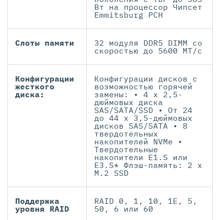
Вт на процессор Чипсет
Emmitsburg PCH
Слоты памяти
32 модуля DDR5 DIMM со
скоростью до 5600 МТ/с
Конфигурации
Конфигурации дисков с
жесткого
возможностью горячей
диска:
замены: • 4 x 2,5-
дюймовых диска
SAS/SATA/SSD • От 24
до 44 x 3,5-дюймовых
дисков SAS/SATA • 8
твердотельных
накопителей NVMe •
Твердотельные
накопители E1.S или
E3.S* Флэш-память: 2 x
M.2 SSD
Поддержка
RAID 0, 1, 10, 1E, 5,
уровня RAID
50, 6 или 60