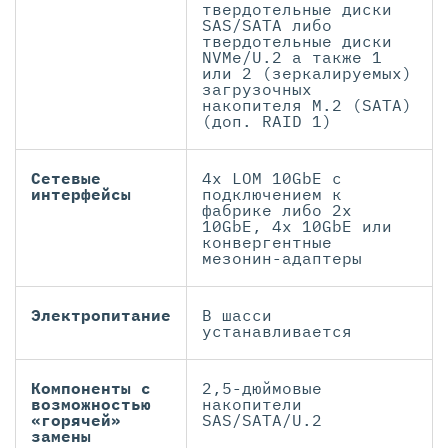
твердотельные диски
SAS/SATA либо
твердотельные диски
NVMe/U.2 а также 1
или 2 (зеркалируемых)
загрузочных
накопителя M.2 (SATA)
(доп. RAID 1)
Сетевые
4x LOM 10GbE с
интерфейсы
подключением к
фабрике либо 2x
10GbE, 4x 10GbE или
конвергентные
мезонин-адаптеры
Электропитание
В шасси
устанавливается
Компоненты с
2,5-дюймовые
возможностью
накопители
«горячей»
SAS/SATA/U.2
замены