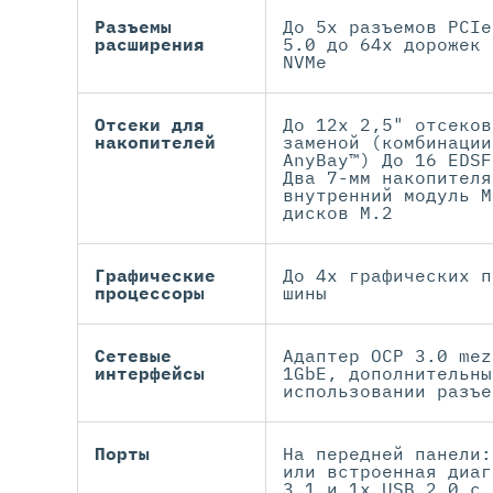
Разъемы
До 5x разъемов PCIe
расширения
5.0 до 64x дорожек 
NVMe
Отсеки для
До 12x 2,5" отсеков
накопителей
заменой (комбинации
AnyBay™) До 16 EDSF
Два 7-мм накопителя
внутренний модуль M
дисков M.2
Графические
До 4х графических п
процессоры
шины
Сетевые
Адаптер OCP 3.0 mez
интерфейсы
1GbE, дополнительны
использовании разъе
Порты
На передней панели:
или встроенная диаг
3.1 и 1x USB 2.0 с 