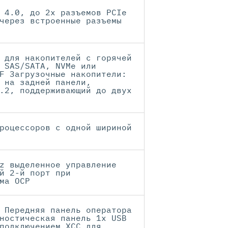
 4.0, до 2x разъемов PCIe
через встроенные разъемы
 для накопителей с горячей
 SAS/SATA, NVMe или
F Загрузочные накопители:
 на задней панели,
.2, поддерживающий до двух
роцессоров с одной шириной
z выделенное управление
й 2-й порт при
ма OCP
 Передняя панель оператора
ностическая панель 1x USB
подключением XCC для