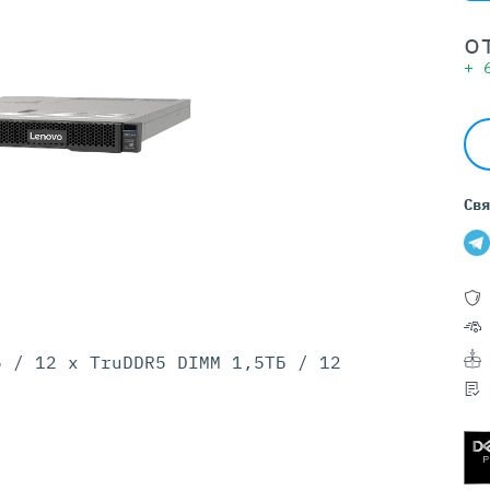
Серверы GIGABYTE
Серверы Huawei Atlas
о
+
ры DELL
Серверы HP
G17
HPE Gen12
G16
HPE Gen11
G15
HPE Gen10 Plus
G14
HPE Gen10
Свя
5 / 12 x TruDDR5 DIMM 1,5ТБ / 12