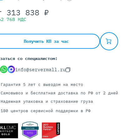
т
313 838
₽
62 768
НДС
Серверы С GPU
С GPU NVIDIA
С GPU AMD
Получить КП за час
С GPU Huawei Ascend
С 2 GPU
заться со специалистом:
С 4 GPU
info@servermall.ru
С 8 GPU
Гарантия 5 лет
с выездом на место
Самовывоз и бесплатная доставка
по РФ от 2 дней
Надежная упаковка и страхование груза
180 центров сервисной поддержки в РФ