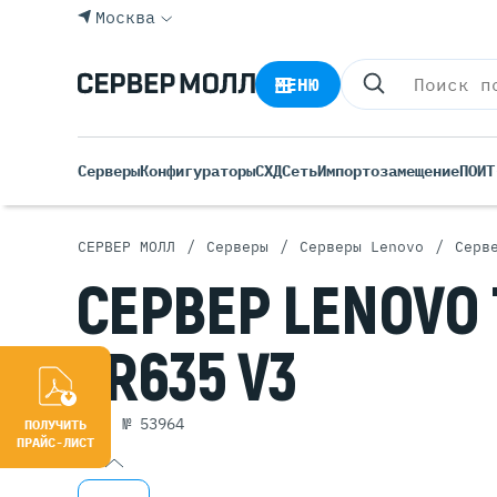
Москва
МЕНЮ
Серверы
Конфигураторы
СХД
Сеть
Импортозамещение
ПО
ИТ
/
/
/
СЕРВЕР МОЛЛ
Серверы
Серверы Lenovo
Серв
Все С
СЕРВЕР
LENOVO
Rack 
Tower
SR635 V3
Росси
Б/У С
Blade
арт. № 53964
ПОЛУЧИТЬ
ПРАЙС-ЛИСТ