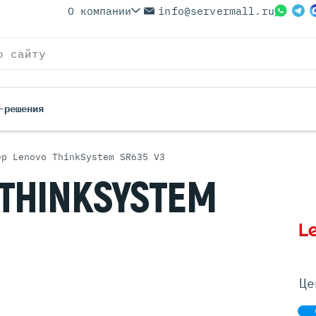
О компании
info@servermall.ru
-решения
ер Lenovo ThinkSystem SR635 V3
ерверы
Бренды
THINKSYSTEM
Серверы
Серверы Lenovo
 Серверы
Серверы XFusion
йские Серверы
Серверы ASUS
ерверы (Refurbished)
Серверы SUPERMICRO
 Серверы
Серверы NVIDIA
Це
Серверы IBM
Серверы MSI