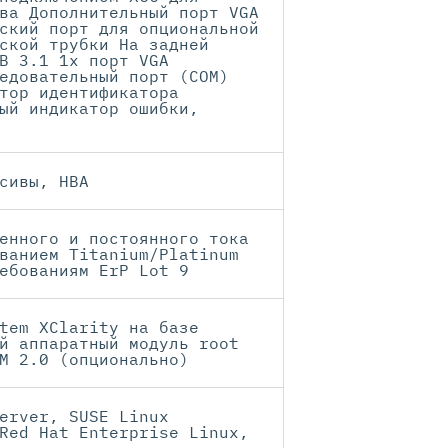
ва Дополнительный порт VGA
ский порт для опциональной
ской трубки На задней
B 3.1 1x порт VGA
едовательный порт (COM)
тор идентификатора
ый индикатор ошибки,
сивы, HBA
енного и постоянного тока
ванием Titanium/Platinum
ебованиям ErP Lot 9
tem XClarity на базе
й аппаратный модуль root
M 2.0 (опционально)
erver, SUSE Linux
Red Hat Enterprise Linux,