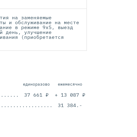
тия на заменяемые
ты и обслуживание на месте
ание в режиме 9x5, выезд
й день, улучшение
ивания (приобретается
единоразово
ежемесячно
.............................................
37 661 ₽
+ 13 087 ₽
.............................................
31 384.-