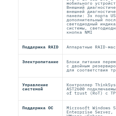
мобильного устройст
Внешний диагностиче
внешней диагностиче
панели: 3x порта US
дополнительный посл
светодиодный индика
системы, светодиодн
кнопка NMI
Поддержка RAID
Аппаратные RAID-мас
Электропитание
Блоки питания перем
с двойным резервиро
для соответствия тр
Управление
Контроллер ThinkSys
системой
AST2600 подключаемы
of trust (RoT) с TP
Поддержка ОС
Microsoft Windows S
Enterprise Server, 