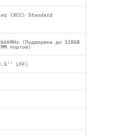
ler (XCC) Standard
2666MHz (Поддержка до 128GB
IMM портов)
3.5'' LFF)