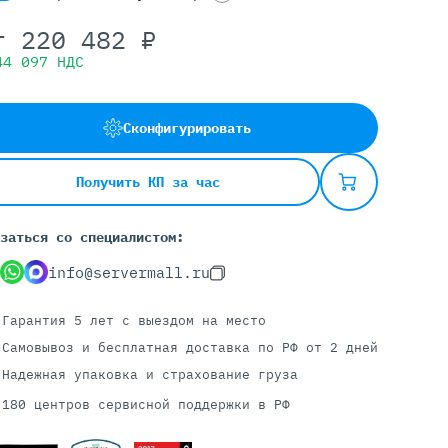
т
220 482
₽
44 097
НДС
Серверы С GPU
С GPU NVIDIA
Сконфигурировать
С GPU AMD
С GPU Huawei Ascend
С 2 GPU
Получить КП за час
С 4 GPU
С 8 GPU
заться со специалистом:
info@servermall.ru
Гарантия 5 лет
с выездом на место
Самовывоз и бесплатная доставка
по РФ от 2 дней
Надежная упаковка и страхование груза
180 центров сервисной поддержки в РФ