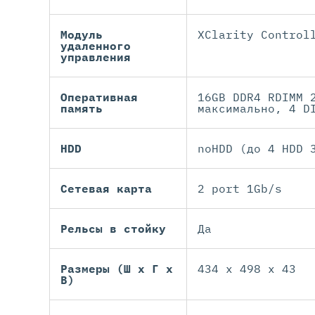
Модуль
XClarity Control
удаленного
управления
Оперативная
16GB DDR4 RDIMM 
память
максимально, 4 D
HDD
noHDD (до 4 HDD 
Сетевая карта
2 port 1Gb/s
Рельсы в стойку
Да
Размеры (Ш х Г х
434 x 498 x 43
В)