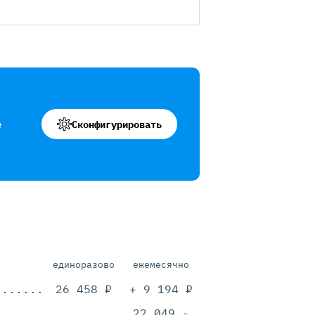
е
Сконфигурировать
единоразово
ежемесячно
.............................................
26 458 ₽
+ 9 194 ₽
.............................................
22 049.-