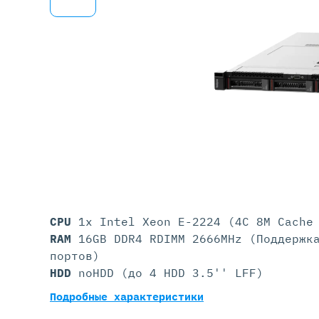
Серве
DELL 
DELL 
DELL 
DELL 
CPU
1x Intel Xeon E-2224 (4C 8M Cache
RAM
16GB DDR4 RDIMM 2666MHz (Поддержк
портов)
HDD
noHDD (до 4 HDD 3.5'' LFF)
Подробные характеристики