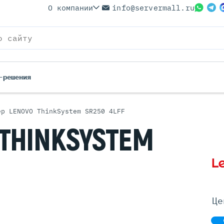
О компании
info@servermall.ru
-решения
ер LENOVO ThinkSystem SR250 4LFF
ерверы
Бренды
THINKSYSTEM
Серверы
Серверы Lenovo
 Серверы
Серверы XFusion
йские Серверы
Серверы ASUS
ерверы (Refurbished)
Серверы SUPERMICRO
 Серверы
Серверы NVIDIA
Це
Серверы IBM
Серверы MSI