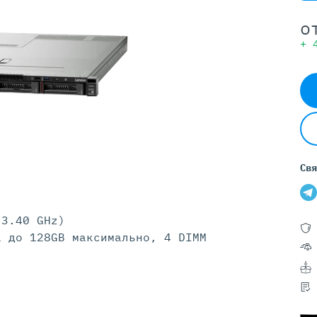
Серверы GIGABYTE
Серверы Huawei Atlas
о
+
ры DELL
Серверы HP
G17
HPE Gen12
G16
HPE Gen11
G15
HPE Gen10 Plus
G14
HPE Gen10
Свя
 3.40 GHz)
а до 128GB максимально, 4 DIMM