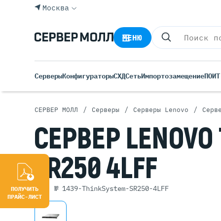
Москва
МЕНЮ
Серверы
Конфигураторы
СХД
Сеть
Импортозамещение
ПО
ИТ
/
/
/
СЕРВЕР МОЛЛ
Серверы
Серверы Lenovo
Серв
Все С
СЕРВЕР
LENOVO
Rack 
Tower
SR250 4LFF
Росси
Б/У С
Blade
арт. № 1439-ThinkSystem-SR250-4LFF
ПОЛУЧИТЬ
ПРАЙС-ЛИСТ