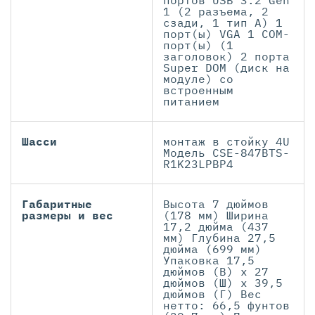
портов USB 3.2 Gen
1 (2 разъема, 2
сзади, 1 тип A) 1
порт(ы) VGA 1 COM-
порт(ы) (1
заголовок) 2 порта
Super DOM (диск на
модуле) со
встроенным
питанием
Шасси
монтаж в стойку 4U
Модель CSE-847BTS-
R1K23LPBP4
Габаритные
Высота 7 дюймов
размеры и вес
(178 мм) Ширина
17,2 дюйма (437
мм) Глубина 27,5
дюйма (699 мм)
Упаковка 17,5
дюймов (В) x 27
дюймов (Ш) x 39,5
дюймов (Г) Вес
нетто: 66,5 фунтов