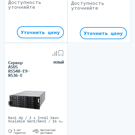
Доступность
Доступность
уточняйте
уточняйте
Уточнить цену
Уточнить цену
Сервер
НОВЫЙ
ASUS
RS540-E9-
RS36-E
Rack 4U / 2 x Intel Xeon
Scalable Gen1/Gen2 / 16 x
DIMM 2048 ГБ / 24 LFF/
SFF, 2 x M.2 / 2 PSU 1600
5 лет
Бесплатная
W 80 PLUS Platinum
гарантии
доставка