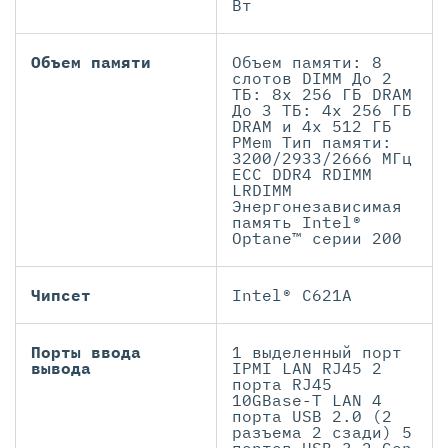
Вт
Объем памяти
Объем памяти: 8
слотов DIMM До 2
ТБ: 8x 256 ГБ DRAM
До 3 ТБ: 4x 256 ГБ
DRAM и 4x 512 ГБ
PMem Тип памяти:
3200/2933/2666 МГц
ECC DDR4 RDIMM
LRDIMM
Энергонезависимая
память Intel®
Optane™ серии 200
Чипсет
Intel® C621A
Порты ввода
1 выделенный порт
вывода
IPMI LAN RJ45 2
порта RJ45
10GBase-T LAN 4
порта USB 2.0 (2
разъема 2 сзади) 5