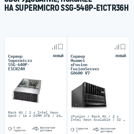
НА SUPERMICRO SSG-540P-E1CTR36H
Сервер
НОВЫЙ
Сервер
НОВЫЙ
Supermicro
Huawei
SSG-640P-
xFusion
E1CR24H
FusionServer
G8600 V7
Rack 4U / 2 x Intel Xeon
Gen3 / 16 x DIMM 4ТБ / 24
xFusion / Rack 4U / 2 x
LFF SATA3/SAS3 / 2 PSU
Intel Xeon Scalable / 32 x
1200W Titanium
DIMM / 8 SFF/8 NVMe / 2/6
PSU 2000-3000W
5 лет
Бесплатная
Гарантия
Бесплатная
гарантии
доставка
3
доставка