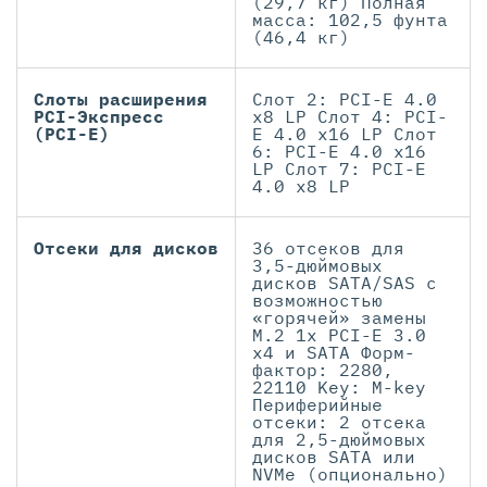
(29,7 кг) Полная
масса: 102,5 фунта
(46,4 кг)
Слоты расширения
Слот 2: PCI-E 4.0
PCI-Экспресс
x8 LP Слот 4: PCI-
(PCI-E)
E 4.0 x16 LP Слот
6: PCI-E 4.0 x16
LP Слот 7: PCI-E
4.0 x8 LP
Отсеки для дисков
36 отсеков для
3,5-дюймовых
дисков SATA/SAS с
возможностью
«горячей» замены
М.2 1x PCI-E 3.0
x4 и SATA Форм-
фактор: 2280,
22110 Key: M-key
Периферийные
отсеки: 2 отсека
для 2,5-дюймовых
дисков SATA или
NVMe (опционально)