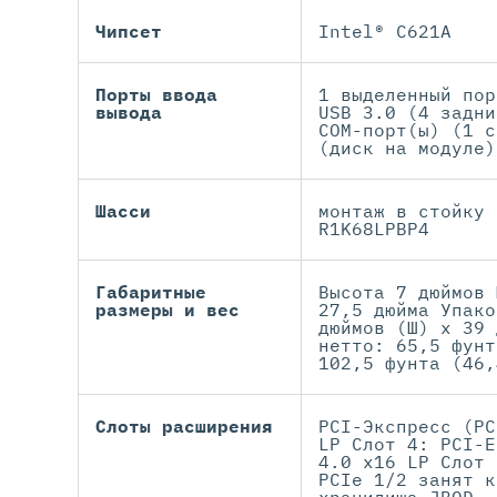
Чипсет
Intel® C621A
Порты ввода
1 выделенный пор
вывода
USB 3.0 (4 задни
COM-порт(ы) (1 с
(диск на модуле)
Шасси
монтаж в стойку 
R1K68LPBP4
Габаритные
Высота 7 дюймов 
размеры и вес
27,5 дюйма Упако
дюймов (Ш) x 39 
нетто: 65,5 фунт
102,5 фунта (46,
Слоты расширения
PCI-Экспресс (PC
LP Слот 4: PCI-E
4.0 x16 LP Слот 
PCIe 1/2 занят к