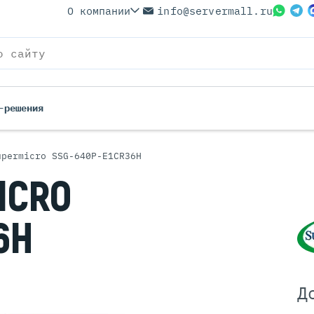
О компании
info@servermall.ru
-решения
upermicro SSG-640P-E1CR36H
ерверы
Бренды
ICRO
Серверы
Серверы Lenovo
 Серверы
Серверы XFusion
6H
йские Серверы
Серверы ASUS
ерверы (Refurbished)
Серверы SUPERMICRO
 Серверы
Серверы NVIDIA
Серверы IBM
Д
Серверы MSI