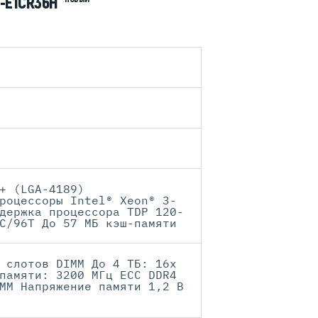
-E1CR36H
+ (LGA-4189)
роцессоры Intel® Xeon® 3-
держка процессора TDP 120-
С/96Т До 57 МБ кэш-памяти
 слотов DIMM До 4 ТБ: 16x
памяти: 3200 МГц ECC DDR4
MM Напряжение памяти 1,2 В