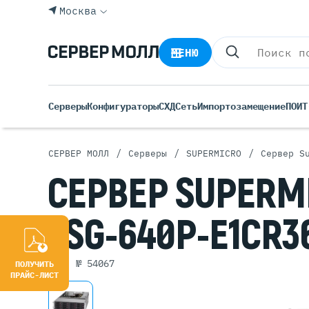
Москва
МЕНЮ
Серверы
Конфигураторы
СХД
Сеть
Импортозамещение
ПО
ИТ
/
/
/
СЕРВЕР МОЛЛ
Серверы
SUPERMICRO
Сервер S
Все С
СЕРВЕР
SUPERM
Rack 
Tower
SSG-640P-E1CR3
Росси
Б/У С
Blade
арт. № 54067
ПОЛУЧИТЬ
ПРАЙС-ЛИСТ