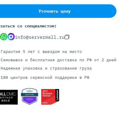
Уточнить цену
Серверы С GPU
заться со специалистом:
С GPU NVIDIA
info@servermall.ru
С GPU AMD
С GPU Huawei Ascend
Гарантия 5 лет
с выездом на место
С 2 GPU
Самовывоз и бесплатная доставка
по РФ от 2 дней
С 4 GPU
Надежная упаковка и страхование груза
С 8 GPU
180 центров сервисной поддержки в РФ