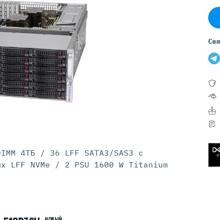
Серверы GIGABYTE
Серверы Huawei Atlas
ры DELL
Серверы HP
Свя
G17
HPE Gen12
G16
HPE Gen11
G15
HPE Gen10 Plus
G14
HPE Gen10
DIMM 4ТБ / 36 LFF SATA3/SAS3 с
ых LFF NVMe / 2 PSU 1600 W Titanium
НОВЫЙ