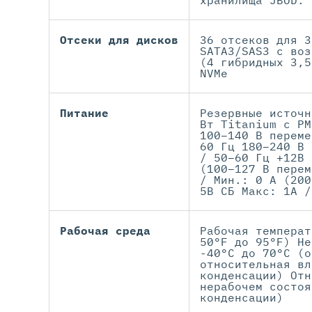
хранилища JBOD.
Отсеки для дисков
36 отсеков для 3
SATA3/SAS3 с воз
(4 гибридных 3,5
NVMe
Питание
Резервные источн
Вт Titanium с PM
100–140 В переме
60 Гц 180–240 В 
/ 50–60 Гц +12В 
(100–127 В перем
/ Мин.: 0 А (200
5В СБ Макс: 1А /
Рабочая среда
Рабочая температ
50°F до 95°F) Не
-40°C до 70°C (о
относительная вл
конденсации) Отн
нерабочем состоя
конденсации)