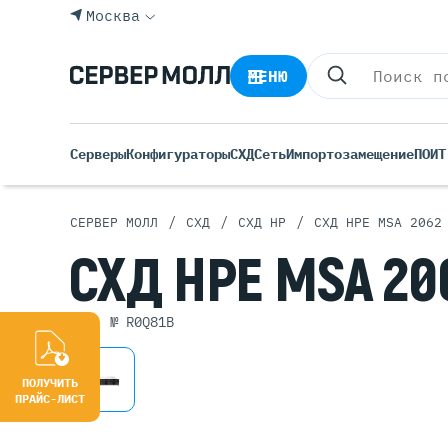
Москва
МЕНЮ
Серверы
Конфигураторы
СХД
Сеть
Импортозамещение
ПО
ИТ
/
/
/
СЕРВЕР МОЛЛ
СХД
СХД HP
СХД HPE MSA 2062
Все С
СХД
HPE MSA 20
Rack 
Tower
арт. № R0Q81B
Росси
Б/У С
Blade
ПОЛУЧИТЬ
ПРАЙС-ЛИСТ