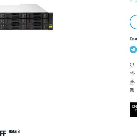
Серверы GIGABYTE
+
Серверы Huawei Atlas
ры DELL
Серверы HP
G17
HPE Gen12
Свя
G16
HPE Gen11
G15
HPE Gen10 Plus
G14
HPE Gen10
LFF
НОВЫЙ