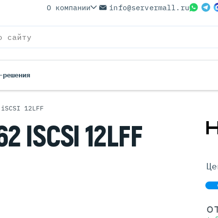
О компании
info@servermall.ru
-решения
 iSCSI 12LFF
ерверы
Бренды
62
ISCSI 12LFF
Серверы
Серверы Lenovo
 Серверы
Серверы XFusion
йские Серверы
Серверы ASUS
Це
ерверы (Refurbished)
Серверы SUPERMICRO
 Серверы
Серверы NVIDIA
Серверы IBM
о
Серверы MSI