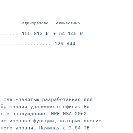
единоразово
ежемесячно
.............................................
155 813 ₽
+ 54 145 ₽
.............................................
129 844.-
с флеш-памятью разработанная для
вёртывания удалённого офиса. Не
ас в заблуждение. HPE MSA 2062
расширенные функции, которых многие
ьного уровня. Начиная с 3,84 ТБ