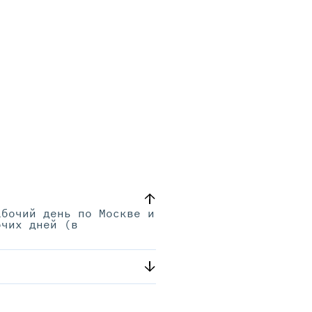
абочий день по Москве и
очих дней (в
.