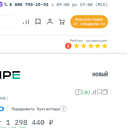
8 800 755-25-51
с 09:00 до 19:00 (МСК)
Консультация
IT специалиста
Серверы Под Задачи
НОВЫЙ
Серверы Для 1С
Серверы Для Офиса
(0)
Серверы Для Виртуализации
на:
Серверы Для Видеонаблюдения
Серверы Для ИИ
?
Порадовать бухгалтера
т
1 298 440
₽