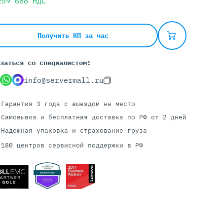
259 688
НДС
Серверы С GPU
Получить КП за час
С GPU NVIDIA
заться со специалистом:
С GPU AMD
С GPU Huawei Ascend
info@servermall.ru
С 2 GPU
С 4 GPU
Гарантия 3 года
с выездом на место
С 8 GPU
Самовывоз и бесплатная доставка
по РФ от 2 дней
Надежная упаковка и страхование груза
180 центров сервисной поддержки в РФ