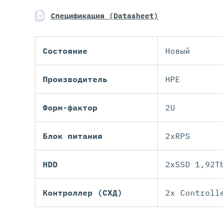
Спецификация (Datasheet)
Состояние
Новый
Производитель
HPE
Форм-фактор
2U
Блок питания
2xRPS
HDD
2xSSD 1,92T
Контроллер (СХД)
2x Controll