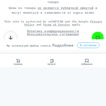
товара
Цены на товары
не являются публичной офертой
и
могут меняться в зависимости от курса валют
This site is protected by reCAPTCHA and the Google
Privacy
Policy
and
Terms of Service
apply.
Политика конфиденциальности
Пользовательское соглашение
©
СЕРВЕР МОЛЛ
, 2014-2026
Подробнее
Я согласен
Мы используем файлы cookie.
Корзина
Каталог
Избранное
Консультаци