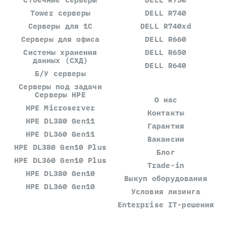
Tower серверы
DELL R740
Серверы для 1С
DELL R740xd
Серверы для офиса
DELL R660
Системы хранения
DELL R650
данных (СХД)
DELL R640
Б/У серверы
Серверы под задачи
Серверы HPE
О нас
HPE Microserver
Контакты
HPE DL380 Gen11
Гарантия
HPE DL360 Gen11
Вакансии
HPE DL380 Gen10 Plus
Блог
HPE DL360 Gen10 Plus
Trade-in
HPE DL380 Gen10
Выкуп оборудования
HPE DL360 Gen10
Условия лизинга
Enterprise IT-решения