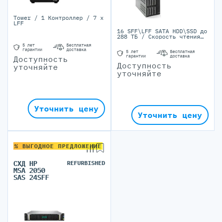
Tower / 1 Контроллер / 7 x
LFF
16 SFF\LFF SATA HDD\SSD до
288 ТБ / Cкорость чтения
до 2817 МБ/с в режиме RAID
5 лет
Бесплатная
/ Блок питания 550 Вт
гарантии
доставка
5 лет
Бесплатная
гарантии
доставка
Доступность
Доступность
уточняйте
уточняйте
Уточнить цену
Уточнить цену
% ВЫГОДНОЕ ПРЕДЛОЖЕНИЕ
СХД HP
REFURBISHED
MSA 2050
SAS 24SFF