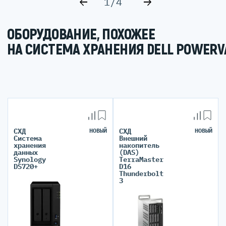
1/4
ОБОРУДОВАНИЕ, ПОХОЖЕЕ
НА СИСТЕМА ХРАНЕНИЯ DELL POWERV
СХД
НОВЫЙ
СХД
НОВЫЙ
Система
Внешний
хранения
накопитель
данных
(DAS)
Synology
TerraMaster
DS720+
D16
Thunderbolt
3