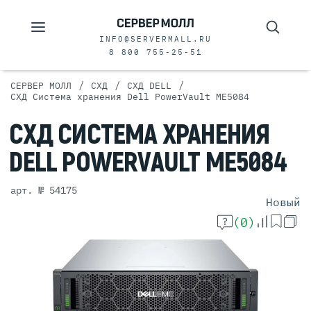
INFO@SERVERMALL.RU
8 800 755-25-51
/
/
/
СЕРВЕР МОЛЛ
СХД
СХД DELL
СХД Система хранения Dell PowerVault ME5084
СХД
СИСТЕМА
ХРАНЕНИЯ
DELL
POWERVAULT
ME5084
арт. № 54175
Новый
(0)