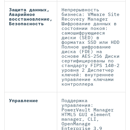
Защита данных,
Непрерывность
Аварийное
бизнеса: VMware Site
восстановление,
Recovery Manager
Безопасность
Шифрование данных в
состоянии покоя:
самошифрующиеся
диски (SED) в
форматах SSD или HDD
Полное шифрование
диска (FDE) на
основе AES-256 Диски
сертифицированы по
стандарту FIPS 140-2
уровня 2 Диспетчер
ключей: внутреннее
управление ключами
контроллера
Управление
Поддержка
управления:
PowerVault Manager
HTML5 GUI element
manager, CLI,
OpenManage
Enterprise 3.9