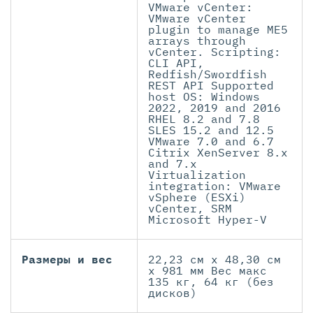
VMware vCenter:
VMware vCenter
plugin to manage ME5
arrays through
vCenter. Scripting:
CLI API,
Redfish/Swordfish
REST API Supported
host OS: Windows
2022, 2019 and 2016
RHEL 8.2 and 7.8
SLES 15.2 and 12.5
VMware 7.0 and 6.7
Citrix XenServer 8.x
and 7.x
Virtualization
integration: VMware
vSphere (ESXi)
vCenter, SRM
Microsoft Hyper-V
Размеры и вес
22,23 см x 48,30 см
x 981 мм Вес макс
135 кг, 64 кг (без
дисков)