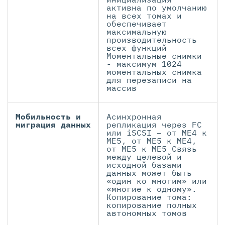
активна по умолчанию
на всех томах и
обеспечивает
максимальную
производительность
всех функций
Моментальные снимки
- максимум 1024
моментальных снимка
для перезаписи на
массив
Мобильность и
Асинхронная
миграция данных
репликация через FC
или iSCSI – от ME4 к
ME5, от ME5 к ME4,
от ME5 к ME5 Связь
между целевой и
исходной базами
данных может быть
«один ко многим» или
«многие к одному».
Копирование тома:
копирование полных
автономных томов