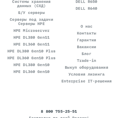
Системы хранения
DELL R650
данных (СХД)
DELL R640
Б/У серверы
Серверы под задачи
Серверы HPE
О нас
HPE Microserver
Контакты
HPE DL380 Gen11
Гарантия
HPE DL360 Gen11
Вакансии
HPE DL380 Gen10 Plus
Блог
HPE DL360 Gen10 Plus
Trade-in
HPE DL380 Gen10
Выкуп оборудования
HPE DL360 Gen10
Условия лизинга
Enterprise IT-решения
8 800 755-25-51
Бесплатно по всей России!