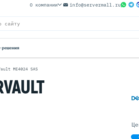
О компании
info@servermall.ru
-решения
Vault ME4024 SAS
ерверы
Бренды
VAULT
Серверы
Серверы Lenovo
 Серверы
Серверы XFusion
йские Серверы
Серверы ASUS
ерверы (Refurbished)
Серверы SUPERMICRO
 Серверы
Серверы NVIDIA
Це
Серверы IBM
Серверы MSI