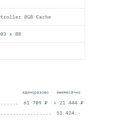
ntroller 8GB Cache
603 x 88
единоразово
ежемесячно
.............................................
61 709 ₽
+ 21 444 ₽
.............................................
51 424.-