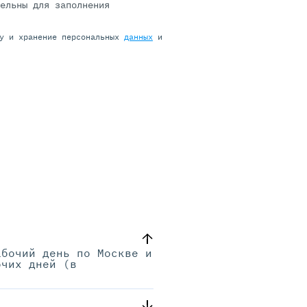
тельны для заполнения
ку и хранение персональных
данных
и
абочий день по Москве и
очих дней (в
.