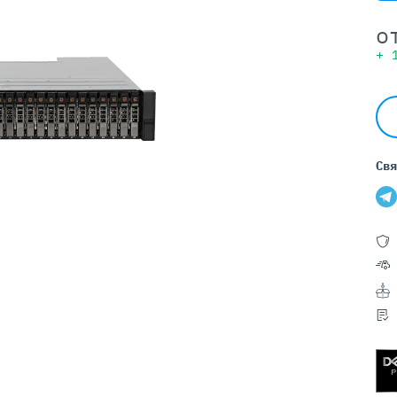
Серверы GIGABYTE
Серверы Huawei Atlas
о
+
ры DELL
Серверы HP
G17
HPE Gen12
G16
HPE Gen11
G15
HPE Gen10 Plus
G14
HPE Gen10
Свя