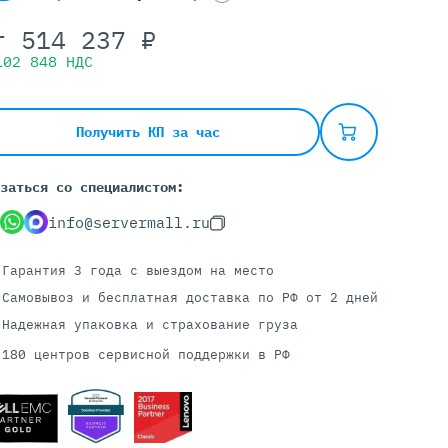
т
514 237
₽
102 848
НДС
Серверы С GPU
С GPU NVIDIA
С GPU AMD
Получить КП за час
С GPU Huawei Ascend
С 2 GPU
заться со специалистом:
С 4 GPU
info@servermall.ru
С 8 GPU
Гарантия 3 года
с выездом на место
Самовывоз и бесплатная доставка
по РФ от 2 дней
Надежная упаковка и страхование груза
180 центров сервисной поддержки в РФ