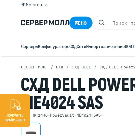
Москва
МЕНЮ
Серверы
Конфигураторы
СХД
Сеть
Импортозамещение
ПО
ИТ
/
/
/
СЕРВЕР МОЛЛ
СХД
СХД DELL
СХД DELL Power
Все С
СХД
DELL
POWER
Rack 
Tower
ME4024 SAS
Росси
Б/У С
Blade
арт. № 1446-PowerVault-ME4024-SAS-
ПОЛУЧИТЬ
ПРАЙС-ЛИСТ