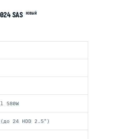
4024 SAS
НОВЫЙ
ll 580W
 (до 24 HDD 2.5")