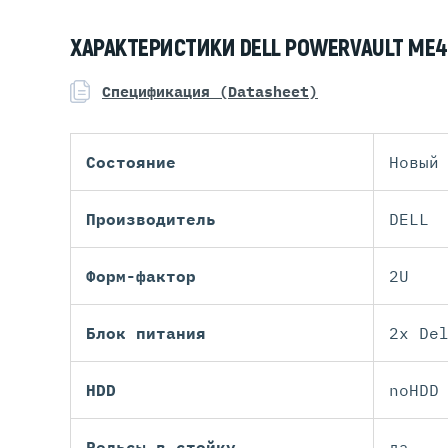
ХАРАКТЕРИСТИКИ DELL POWERVAULT ME
Спецификация (Datasheet)
Состояние
Новый
Производитель
DELL
Форм-фактор
2U
Блок питания
2x De
HDD
noHDD
Рельсы в стойку
да