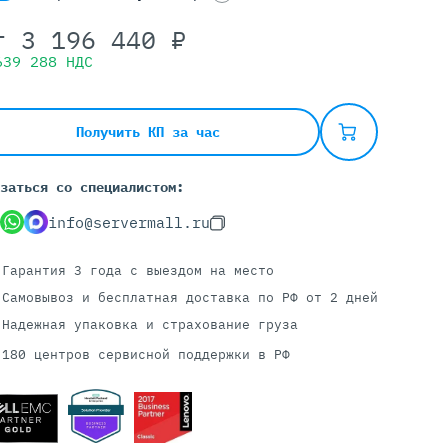
т
3 196 440
₽
639 288
НДС
Серверы С GPU
С GPU NVIDIA
С GPU AMD
Получить КП за час
С GPU Huawei Ascend
С 2 GPU
заться со специалистом:
С 4 GPU
info@servermall.ru
С 8 GPU
Гарантия 3 года
с выездом на место
Самовывоз и бесплатная доставка
по РФ от 2 дней
Надежная упаковка и страхование груза
180 центров сервисной поддержки в РФ