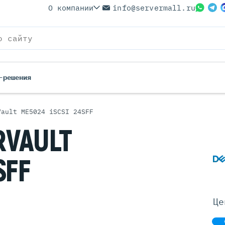
О компании
info@servermall.ru
-решения
Vault ME5024 iSCSI 24SFF
ерверы
Бренды
VAULT
Серверы
Серверы Lenovo
 Серверы
Серверы XFusion
SFF
йские Серверы
Серверы ASUS
ерверы (Refurbished)
Серверы SUPERMICRO
 Серверы
Серверы NVIDIA
Це
Серверы IBM
Серверы MSI