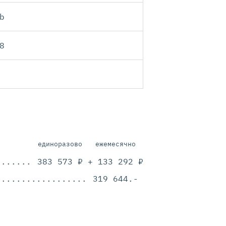
b
8
единоразово
ежемесячно
.............................................
383 573 ₽
+ 133 292 ₽
.............................................
319 644.-