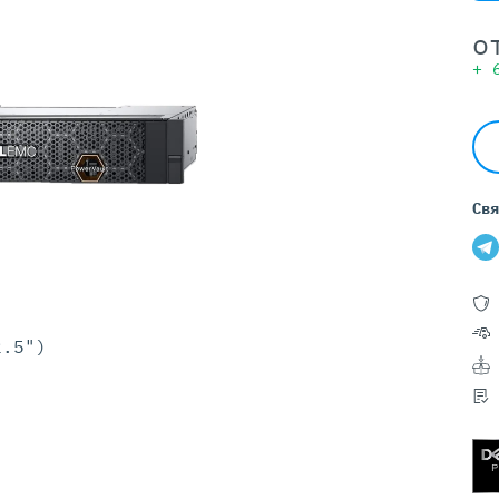
Серверы GIGABYTE
Серверы Huawei Atlas
о
+
ры DELL
Серверы HP
G17
HPE Gen12
G16
HPE Gen11
G15
HPE Gen10 Plus
G14
HPE Gen10
Свя
2.5")