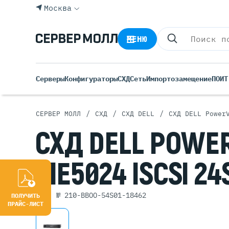
Москва
МЕНЮ
Серверы
Конфигураторы
СХД
Сеть
Импортозамещение
ПО
ИТ
/
/
/
СЕРВЕР МОЛЛ
СХД
СХД DELL
СХД DELL Power
Все С
СХД
DELL
POWER
Rack 
Tower
ME5024 ISCSI
24
Росси
Б/У С
Blade
арт. № 210-BBOO-54S01-18462
ПОЛУЧИТЬ
ПРАЙС-ЛИСТ