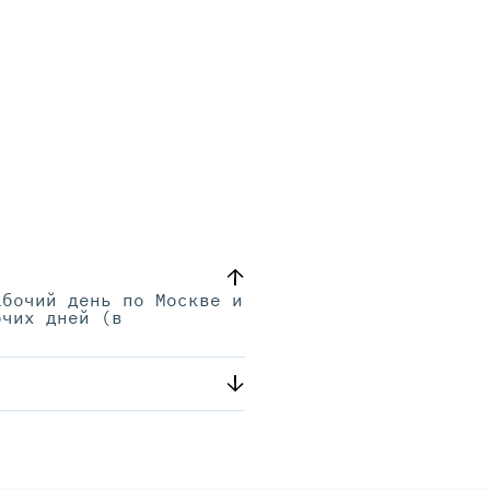
абочий день по Москве и
очих дней (в
.