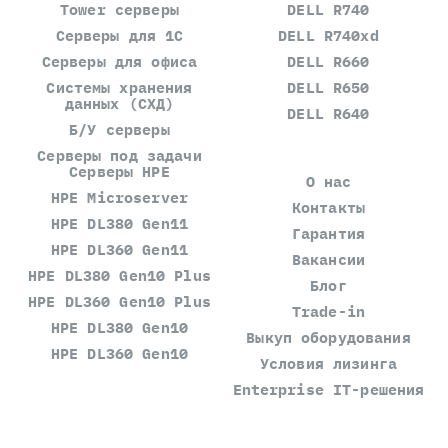
Tower серверы
DELL R740
Серверы для 1С
DELL R740xd
Серверы для офиса
DELL R660
Системы хранения
DELL R650
данных (СХД)
DELL R640
Б/У серверы
Серверы под задачи
Серверы HPE
О нас
HPE Microserver
Контакты
HPE DL380 Gen11
Гарантия
HPE DL360 Gen11
Вакансии
HPE DL380 Gen10 Plus
Блог
HPE DL360 Gen10 Plus
Trade-in
HPE DL380 Gen10
Выкуп оборудования
HPE DL360 Gen10
Условия лизинга
Enterprise IT-решения