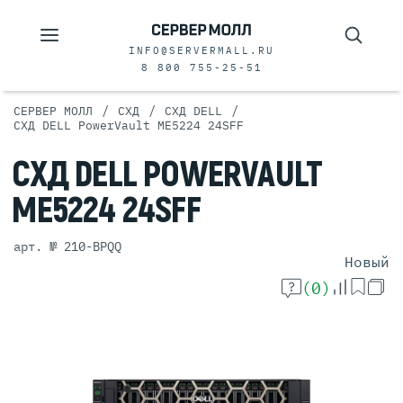
INFO@SERVERMALL.RU
8 800 755-25-51
/
/
/
СЕРВЕР МОЛЛ
СХД
СХД DELL
СХД DELL PowerVault ME5224 24SFF
СХД
DELL
POWERVAULT
ME5224 24SFF
арт. № 210-BPQQ
Новый
(0)