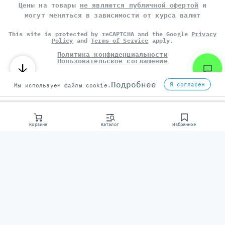
Цены на товары
не являются публичной офертой
и
могут меняться в зависимости от курса валют
This site is protected by reCAPTCHA and the Google
Privacy
Policy
and
Terms of Service
apply.
Политика конфиденциальности
Пользовательское соглашение
©
СЕРВЕР МОЛЛ
, 2014-2026
Подробнее
Я согласен
Мы используем файлы cookie.
Корзина
Каталог
Избранное
Консультаци