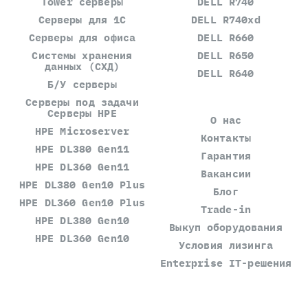
Tower серверы
DELL R740
Серверы для 1С
DELL R740xd
Серверы для офиса
DELL R660
Системы хранения
DELL R650
данных (СХД)
DELL R640
Б/У серверы
Серверы под задачи
Серверы HPE
О нас
HPE Microserver
Контакты
HPE DL380 Gen11
Гарантия
HPE DL360 Gen11
Вакансии
HPE DL380 Gen10 Plus
Блог
HPE DL360 Gen10 Plus
Trade-in
HPE DL380 Gen10
Выкуп оборудования
HPE DL360 Gen10
Условия лизинга
Enterprise IT-решения