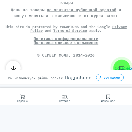
товара
Цены на товары
не являются публичной офертой
и
могут меняться в зависимости от курса валют
This site is protected by reCAPTCHA and the Google
Privacy
Policy
and
Terms of Service
apply.
Политика конфиденциальности
Пользовательское соглашение
©
СЕРВЕР МОЛЛ
, 2014-2026
соцсер
Подробнее
Я согласен
Мы используем файлы cookie.
Корзина
Каталог
Избранное