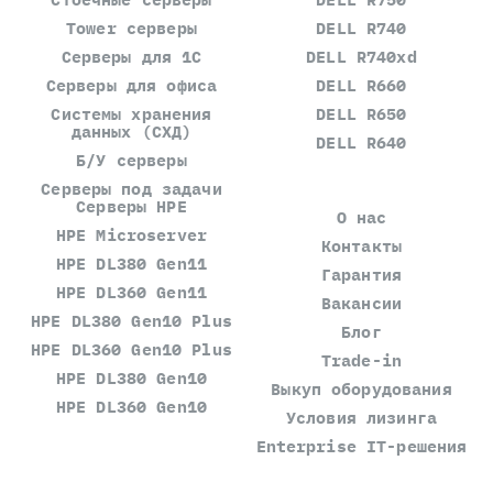
Tower серверы
DELL R740
Серверы для 1С
DELL R740xd
Серверы для офиса
DELL R660
Системы хранения
DELL R650
данных (СХД)
DELL R640
Б/У серверы
Серверы под задачи
Серверы HPE
О нас
HPE Microserver
Контакты
HPE DL380 Gen11
Гарантия
HPE DL360 Gen11
Вакансии
HPE DL380 Gen10 Plus
Блог
HPE DL360 Gen10 Plus
Trade-in
HPE DL380 Gen10
Выкуп оборудования
HPE DL360 Gen10
Условия лизинга
Enterprise IT-решения