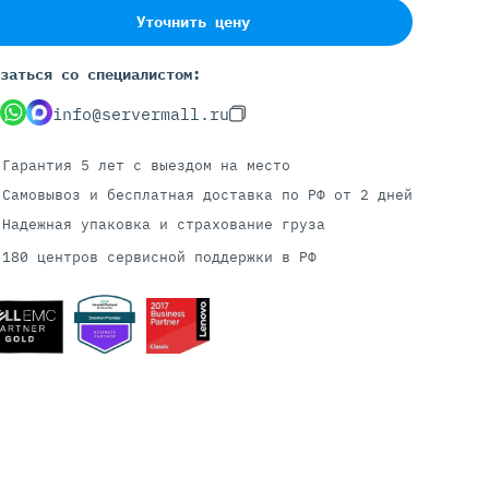
Уточнить цену
заться со специалистом:
Серверы С GPU
info@servermall.ru
С GPU NVIDIA
С GPU AMD
Гарантия 5 лет
с выездом на место
С GPU Huawei Ascend
С 2 GPU
Самовывоз и бесплатная доставка
по РФ от 2 дней
С 4 GPU
Надежная упаковка и страхование груза
С 8 GPU
180 центров сервисной поддержки в РФ