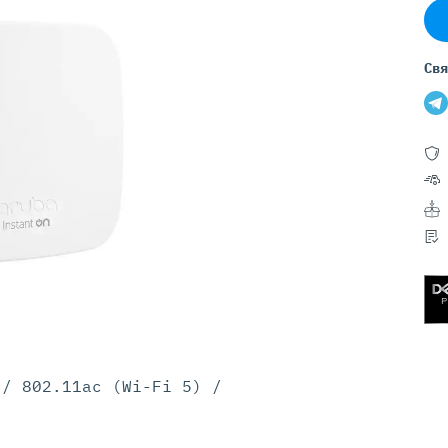
Серверы GIGABYTE
Серверы Huawei Atlas
Свя
ры DELL
Серверы HP
G17
HPE Gen12
G16
HPE Gen11
G15
HPE Gen10 Plus
G14
HPE Gen10
 / 802.11ac (Wi-Fi 5) /