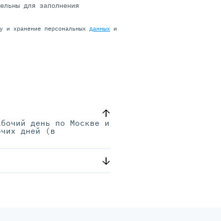
тельны для заполнения
ку и хранение персональных
данных
и
абочий день по Москве и
очих дней (в
.