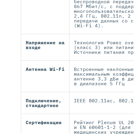
беспроводной передач
867 Мбит/с, с поддер
многопользовательско
2,4 ГГц, 802.11n, 2 
передачи данных со с
(Wi-Fi 4).
Напряжение на
Технология Power ove
входе
(класс 3) или питани
Источники питания пр
Антенна Wi-Fi
Встроенные наклонные
максимальным коэффиц
антенне 3,3 дБи в ди
в диапазоне 5 ГГц
Подключение,
IEEE 802.11ac, 802.1
стандартное
Сертификации
Рейтинг Plenum UL 20
и EN 60601-1-2 (для 
медицинских учрежден