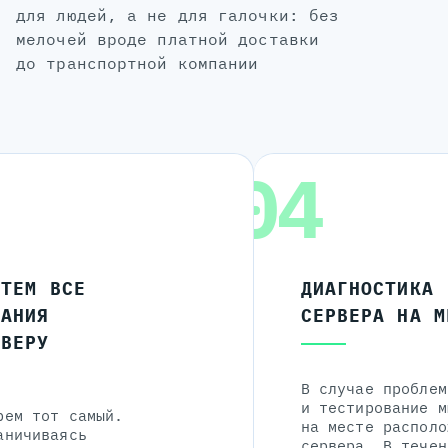
для людей, а не для галочки: без
мелочей вроде платной доставки
до транспортной компании
04
ЧТЕМ ВСЕ
ДИАГНОСТИКА
ЛАНИЯ
СЕРВЕРА НА М
РВЕРУ
В случае проблем
и тестирование м
рем тот самый.
на месте располо
аничиваясь
сервера. В течен