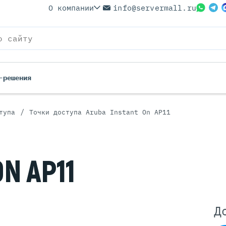
О компании
info@servermall.ru
-решения
/
тупа
Точки доступа Aruba Instant On AP11
ерверы
Бренды
Серверы
Серверы Lenovo
 Серверы
Серверы XFusion
ON AP11
йские Серверы
Серверы ASUS
ерверы (Refurbished)
Серверы SUPERMICRO
 Серверы
Серверы NVIDIA
Серверы IBM
Д
Серверы MSI