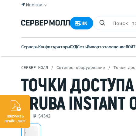
Москва
МЕНЮ
Серверы
Конфигураторы
СХД
Сеть
Импортозамещение
ПО
ИТ
/
/
СЕРВЕР МОЛЛ
Сетевое оборудование
Точки дос
Все С
ТОЧКИ
ДОСТУПА
Rack 
Tower
ARUBA INSTANT
Росси
Б/У С
Blade
арт. № 54342
ПОЛУЧИТЬ
ПРАЙС-ЛИСТ