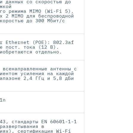
и данных со скоростью до
жкой
го режима MIMO (Wi-Fi 5).
x 2 MIMO для беспроводной
коростью до 300 Мбит/с
r Ethernet (POE): 802.3af
е пост. тока (12 В).
иобретаются отдельно.
 всенаправленные антенны с
иентом усиления на каждой
апазоне 2,4 ГГц и 5,8 дБи
1n
43, стандарты EN 60601-1-1
развертывания в
иях), сертификация Wi-Fi